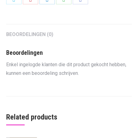
on
on
on
on
on
Twitter
Pinterest
LinkedIn
WhatsApp
Facebook
BEOORDELINGEN (0)
Beoordelingen
Enkel ingelogde klanten die dit product gekocht hebben,
kunnen een beoordeling schrijven.
Related products