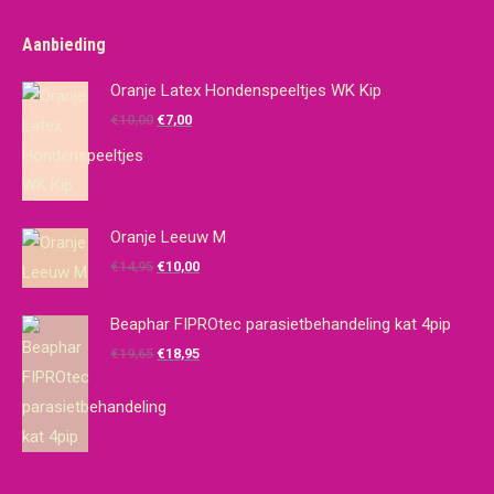
Aanbieding
Oranje Latex Hondenspeeltjes WK Kip
Oorspronkelijke
Huidige
€
10,00
€
7,00
prijs
prijs
was:
is:
€10,00.
€7,00.
Oranje Leeuw M
Oorspronkelijke
Huidige
€
14,95
€
10,00
prijs
prijs
was:
is:
Beaphar FIPROtec parasietbehandeling kat 4pip
€14,95.
€10,00.
Oorspronkelijke
Huidige
€
19,65
€
18,95
prijs
prijs
was:
is:
€19,65.
€18,95.