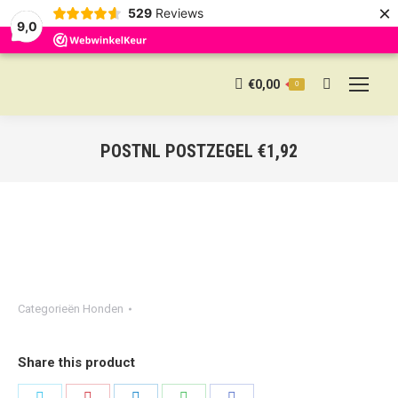
×
529
Reviews
9,0
€
0,00
0
Search:
POSTNL POSTZEGEL €1,92
Categorieën
Honden
Share this product
Share
Share
Share
Share
Share