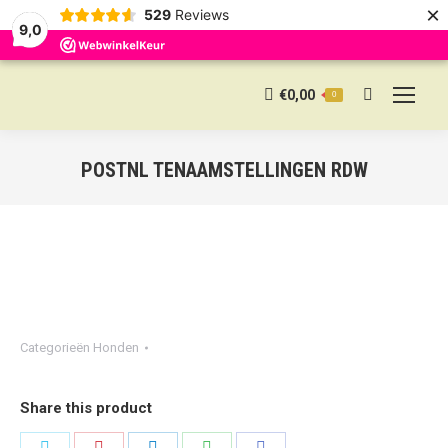
×
529
Reviews
9,0
€
0,00
0
Search:
POSTNL TENAAMSTELLINGEN RDW
Categorieën
Honden
Share this product
Share
Share
Share
Share
Share