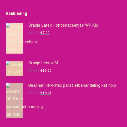
Aanbieding
Oranje Latex Hondenspeeltjes WK Kip
Oorspronkelijke
Huidige
€
10,00
€
7,00
prijs
prijs
was:
is:
€10,00.
€7,00.
Oranje Leeuw M
Oorspronkelijke
Huidige
€
14,95
€
10,00
prijs
prijs
was:
is:
Beaphar FIPROtec parasietbehandeling kat 4pip
€14,95.
€10,00.
Oorspronkelijke
Huidige
€
19,65
€
18,95
prijs
prijs
was:
is:
€19,65.
€18,95.