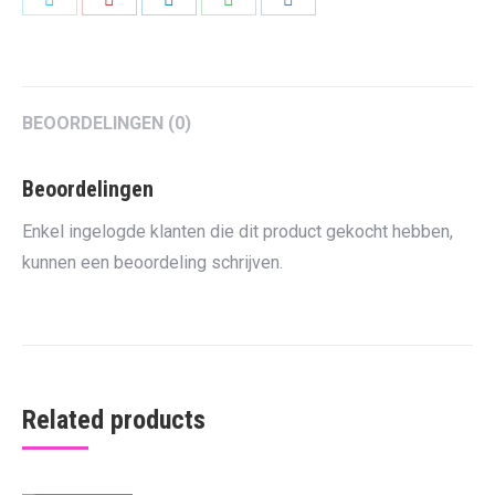
on
on
on
on
on
Twitter
Pinterest
LinkedIn
WhatsApp
Facebook
BEOORDELINGEN (0)
Beoordelingen
Enkel ingelogde klanten die dit product gekocht hebben,
kunnen een beoordeling schrijven.
Related products