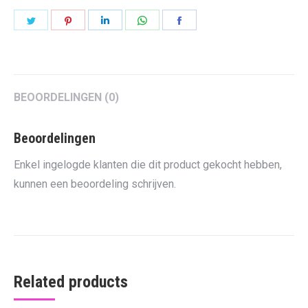
Share
Share
Share
Share
Share
on
on
on
on
on
Twitter
Pinterest
LinkedIn
WhatsApp
Facebook
BEOORDELINGEN (0)
Beoordelingen
Enkel ingelogde klanten die dit product gekocht hebben,
kunnen een beoordeling schrijven.
Related products