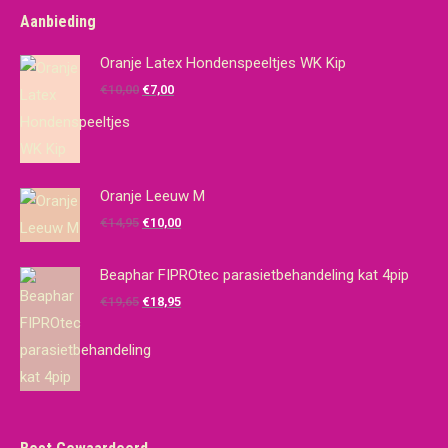
Aanbieding
Oranje Latex Hondenspeeltjes WK Kip
Oorspronkelijke
Huidige
€
10,00
€
7,00
prijs
prijs
was:
is:
€10,00.
€7,00.
Oranje Leeuw M
Oorspronkelijke
Huidige
€
14,95
€
10,00
prijs
prijs
was:
is:
Beaphar FIPROtec parasietbehandeling kat 4pip
€14,95.
€10,00.
Oorspronkelijke
Huidige
€
19,65
€
18,95
prijs
prijs
was:
is:
€19,65.
€18,95.