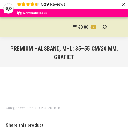
×
529
Reviews
9,0
€
0,00
0
Search:
PREMIUM HALSBAND, M–L: 35–55 CM/20 MM,
GRAFIET
Categorieën
riem
SKU:
201616
Share this product