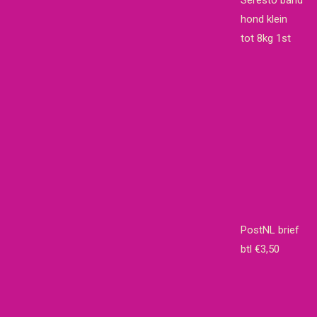
Seresto band
hond klein
tot 8kg 1st
PostNL brief
btl €3,50