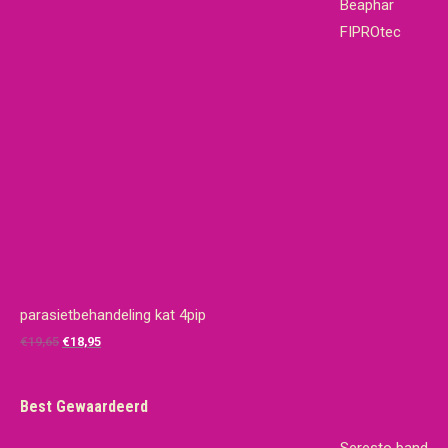
Beaphar
FIPROtec
parasietbehandeling kat 4pip
Oorspronkelijke
Huidige
€
19,65
€
18,95
prijs
prijs
was:
is:
Best Gewaardeerd
€19,65.
€18,95.