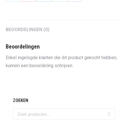
on
on
on
on
on
Twitter
Pinterest
LinkedIn
WhatsApp
Facebook
BEOORDELINGEN (0)
Beoordelingen
Enkel ingelogde klanten die dit product gekocht hebben,
kunnen een beoordeling schrijven.
ZOEKEN