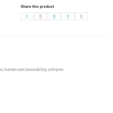
Share this product
Share
Share
Share
Share
Share
on
on
on
on
on
Twitter
Pinterest
LinkedIn
WhatsApp
Facebook
n, kunnen een beoordeling schrijven.