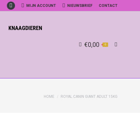
MIJN ACCOUNT
NIEUWSBRIEF
CONTACT
Facebook
KNAAGDIEREN
€
0,00
0
Search:
HOME
ROYAL CANIN GIANT ADULT 15KG