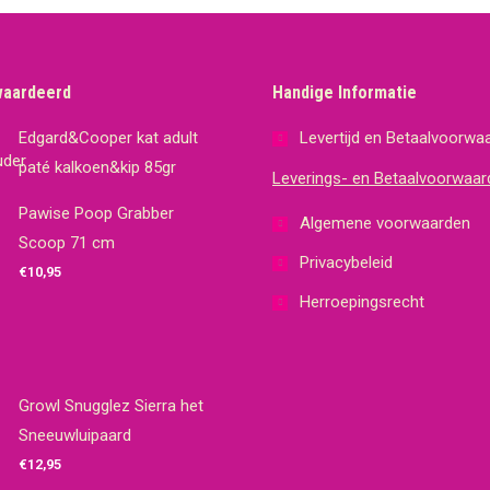
waardeerd
Handige Informatie
Edgard&Cooper kat adult
Levertijd en Betaalvoorwa
paté kalkoen&kip 85gr
Leverings- en Betaalvoorwaar
Pawise Poop Grabber
Algemene voorwaarden
Scoop 71 cm
Privacybeleid
€
10,95
Herroepingsrecht
Growl Snugglez Sierra het
Sneeuwluipaard
€
12,95