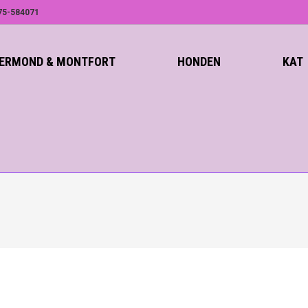
75-584071
ROERMOND & MONTFORT
HONDEN
KAT