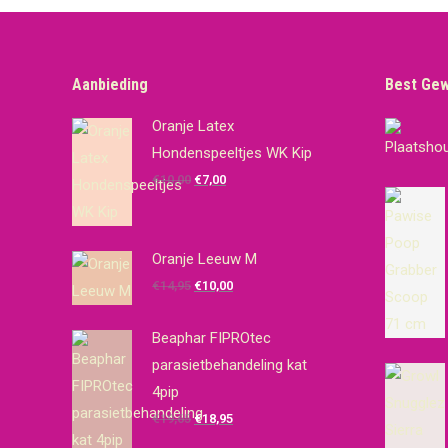
Aanbieding
Best Ge
Oranje Latex
Hondenspeeltjes WK Kip
Oorspronkelijke
Huidige
€
10,00
€
7,00
prijs
prijs
was:
is:
€10,00.
€7,00.
Oranje Leeuw M
Oorspronkelijke
Huidige
€
14,95
€
10,00
prijs
prijs
was:
is:
Beaphar FIPROtec
€14,95.
€10,00.
parasietbehandeling kat
4pip
Oorspronkelijke
Huidige
€
19,65
€
18,95
prijs
prijs