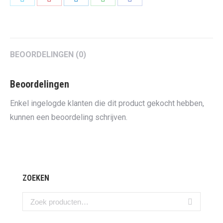
on
on
on
on
on
Twitter
Pinterest
LinkedIn
WhatsApp
Facebook
BEOORDELINGEN (0)
Beoordelingen
Enkel ingelogde klanten die dit product gekocht hebben,
kunnen een beoordeling schrijven.
ZOEKEN