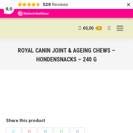
×
529
Reviews
9,0
€
0,00
0
Search:
ROYAL CANIN JOINT & AGEING CHEWS –
HONDENSNACKS – 240 G
Share this product
Share
Share
Share
Share
Share