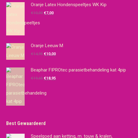
Oranje Latex Hondenspeeltjes WK Kip
Oorspronkelijke
Huidige
€
10,00
€
7,00
prijs
prijs
was:
is:
€10,00.
€7,00.
Oranje Leeuw M
Oorspronkelijke
Huidige
€
14,95
€
10,00
prijs
prijs
was:
is:
Beaphar FIPROtec parasietbehandeling kat 4pip
€14,95.
€10,00.
Oorspronkelijke
Huidige
€
19,65
€
18,95
prijs
prijs
was:
is:
€19,65.
€18,95.
Best Gewaardeerd
Speelgoed aan ketting, m. touw & kralen,