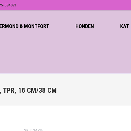
75-584071
ROERMOND & MONTFORT
HONDEN
KAT
, TPR, 18 CM/38 CM
SKU:
34728