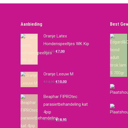
Aanbieding
Best Ge
Oranje Latex
Hondenspeeltjes WK Kip
Oorspronkelijke
Huidige
€
10,00
€
7,00
prijs
prijs
was:
is:
€10,00.
€7,00.
Oranje Leeuw M
Oorspronkelijke
Huidige
€
14,95
€
10,00
prijs
prijs
was:
is:
Beaphar FIPROtec
€14,95.
€10,00.
parasietbehandeling kat
4pip
Oorspronkelijke
Huidige
€
19,65
€
18,95
prijs
prijs