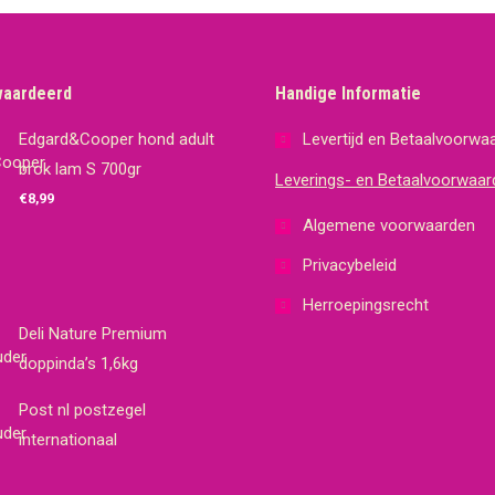
waardeerd
Handige Informatie
Edgard&Cooper hond adult
Levertijd en Betaalvoorwa
brok lam S 700gr
Leverings- en Betaalvoorwaar
€
8,99
Algemene voorwaarden
Privacybeleid
Herroepingsrecht
Deli Nature Premium
doppinda’s 1,6kg
Post nl postzegel
internationaal