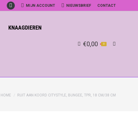
MIJN ACCOUNT
NIEUWSBRIEF
CONTACT
Facebook
KNAAGDIEREN
€
0,00
0
Search:
HOME
RUIT AAN KOORD CITYSTYLE, BUNGEE, TPR, 18 CM/38 CM