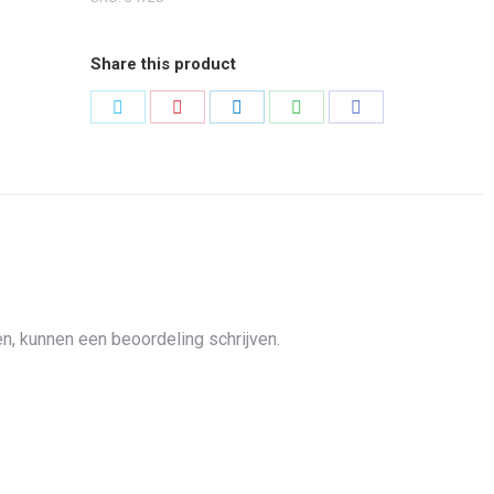
Share this product
Share
Share
Share
Share
Share
on
on
on
on
on
Twitter
Pinterest
LinkedIn
WhatsApp
Facebook
n, kunnen een beoordeling schrijven.