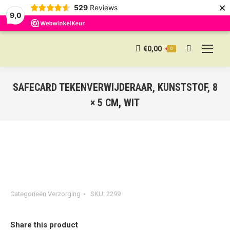
×
529
Reviews
9,0
€
0,00
0
Search:
SAFECARD TEKENVERWIJDERAAR, KUNSTSTOF, 8
× 5 CM, WIT
Categorieën
Verzorging
SKU:
2299
Share this product