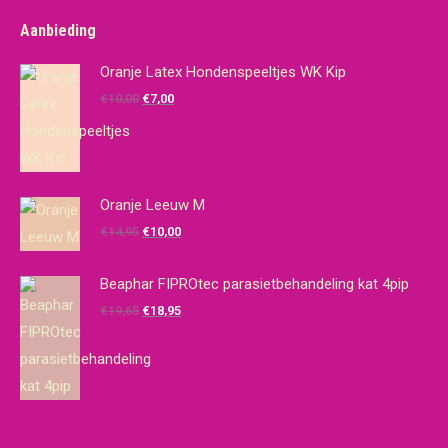
Aanbieding
Oranje Latex Hondenspeeltjes WK Kip
Oorspronkelijke
Huidige
€
10,00
€
7,00
prijs
prijs
was:
is:
€10,00.
€7,00.
Oranje Leeuw M
Oorspronkelijke
Huidige
€
14,95
€
10,00
prijs
prijs
was:
is:
Beaphar FIPROtec parasietbehandeling kat 4pip
€14,95.
€10,00.
Oorspronkelijke
Huidige
€
19,65
€
18,95
prijs
prijs
was:
is:
€19,65.
€18,95.