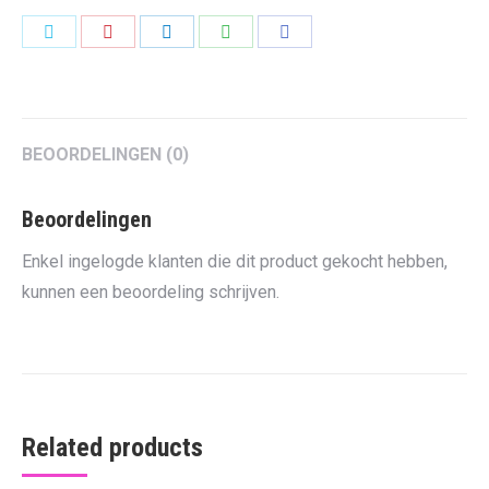
Share
Share
Share
Share
Share
on
on
on
on
on
Twitter
Pinterest
LinkedIn
WhatsApp
Facebook
BEOORDELINGEN (0)
Beoordelingen
Enkel ingelogde klanten die dit product gekocht hebben,
kunnen een beoordeling schrijven.
Related products