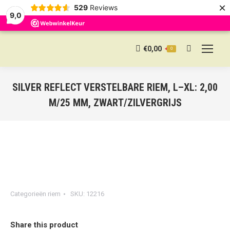
×
529
Reviews
9,0
€
0,00
0
Search:
SILVER REFLECT VERSTELBARE RIEM, L–XL: 2,00
M/25 MM, ZWART/ZILVERGRIJS
Categorieën
riem
SKU:
12216
Share this product