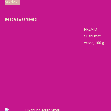
€19,65.
€18,95.
Best Gewaardeerd
PREMIO
Sushi met
witvis, 100 g
Eukanuba Adult Small