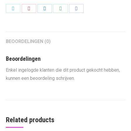
Share
Share
Share
Share
Share
on
on
on
on
on
Twitter
Pinterest
LinkedIn
WhatsApp
Facebook
BEOORDELINGEN (0)
Beoordelingen
Enkel ingelogde klanten die dit product gekocht hebben,
kunnen een beoordeling schrijven.
Related products