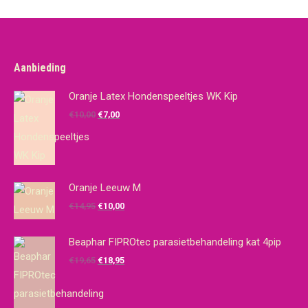
Aanbieding
Oranje Latex Hondenspeeltjes WK Kip
Oorspronkelijke
Huidige
€
10,00
€
7,00
prijs
prijs
was:
is:
€10,00.
€7,00.
Oranje Leeuw M
Oorspronkelijke
Huidige
€
14,95
€
10,00
prijs
prijs
was:
is:
Beaphar FIPROtec parasietbehandeling kat 4pip
€14,95.
€10,00.
Oorspronkelijke
Huidige
€
19,65
€
18,95
prijs
prijs
was:
is: