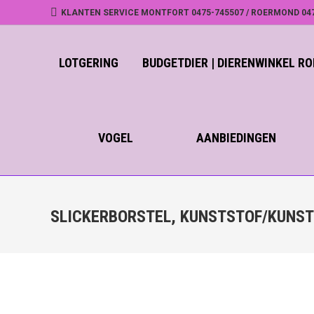
KLANTEN SERVICE MONTFORT 0475-745507 / ROERMOND 04
LOTGERING
BUDGETDIER | DIERENWINKEL 
VOGEL
AANBIEDINGEN
SLICKERBORSTEL, KUNSTSTOF/KUNSTS