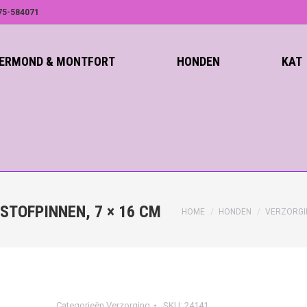
75-584071
ROERMOND & MONTFORT
HONDEN
KAT
TOFPINNEN, 7 × 16 CM
HOME
HONDEN
VERZORGI
Categorieën
Verzorging
SKU:
24141