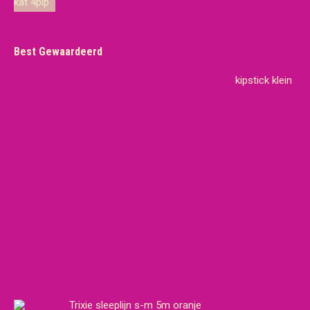
€19,65.
€18,95.
Best Gewaardeerd
kipstick klein
Trixie sleeplijn s-m 5m oranje