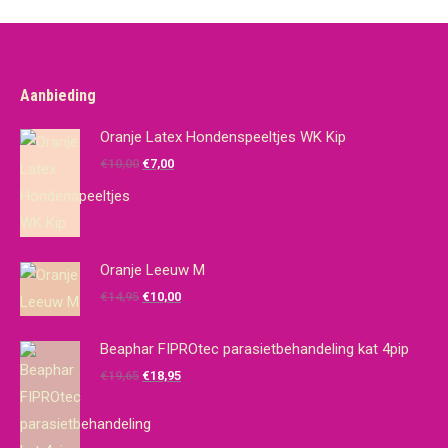
Aanbieding
Oranje Latex Hondenspeeltjes WK Kip
Oorspronkelijke
Huidige
€
10,00
€
7,00
prijs
prijs
was:
is:
€10,00.
€7,00.
Oranje Leeuw M
Oorspronkelijke
Huidige
€
14,95
€
10,00
prijs
prijs
was:
is:
Beaphar FIPROtec parasietbehandeling kat 4pip
€14,95.
€10,00.
Oorspronkelijke
Huidige
€
19,65
€
18,95
prijs
prijs
was:
is: