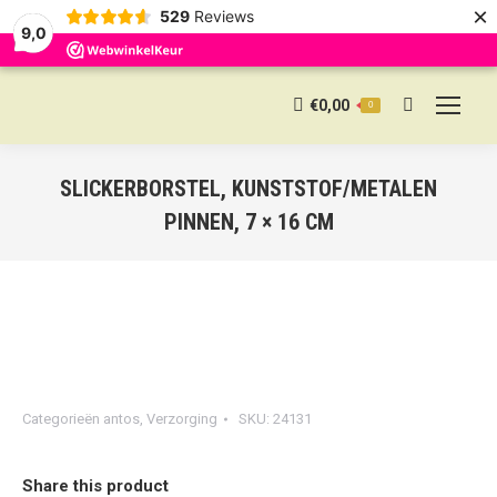
×
529
Reviews
9,0
€
0,00
0
Search:
SLICKERBORSTEL, KUNSTSTOF/METALEN
PINNEN, 7 × 16 CM
Categorieën
antos
,
Verzorging
SKU:
24131
Share this product