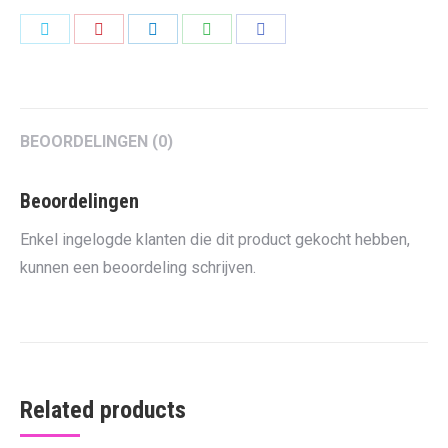
Share
Share
Share
Share
Share
on
on
on
on
on
Twitter
Pinterest
LinkedIn
WhatsApp
Facebook
BEOORDELINGEN (0)
Beoordelingen
Enkel ingelogde klanten die dit product gekocht hebben,
kunnen een beoordeling schrijven.
Related products