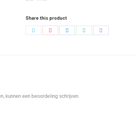
Share this product
Share
Share
Share
Share
Share
on
on
on
on
on
Twitter
Pinterest
LinkedIn
WhatsApp
Facebook
n, kunnen een beoordeling schrijven.