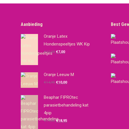
Aanbieding
Best Ge
Oranje Latex
Hondenspeeltjes WK Kip
Oorspronkelijke
Huidige
€
10,00
€
7,00
prijs
prijs
was:
is:
€10,00.
€7,00.
Oranje Leeuw M
Oorspronkelijke
Huidige
€
14,95
€
10,00
prijs
prijs
was:
is:
Beaphar FIPROtec
€14,95.
€10,00.
parasietbehandeling kat
4pip
Oorspronkelijke
Huidige
€
19,65
€
18,95
prijs
prijs