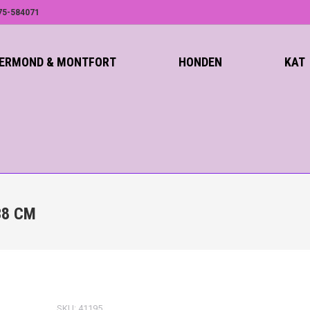
75-584071
ROERMOND & MONTFORT
HONDEN
KAT
38 CM
SKU:
41195