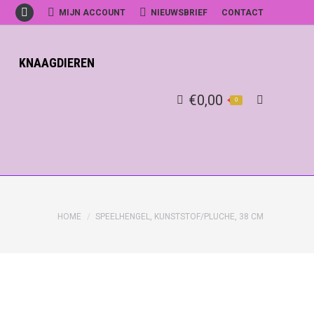
MIJN ACCOUNT
NIEUWSBRIEF
CONTACT
Facebook
KNAAGDIEREN
€
0,00
0
Search:
HOME
SPEELHENGEL, KUNSTSTOF/PLUCHE, 38 CM