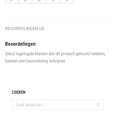
on
on
on
on
on
Twitter
Pinterest
LinkedIn
WhatsApp
Facebook
BEOORDELINGEN (0)
Beoordelingen
Enkel ingelogde klanten die dit product gekocht hebben,
kunnen een beoordeling schrijven.
ZOEKEN