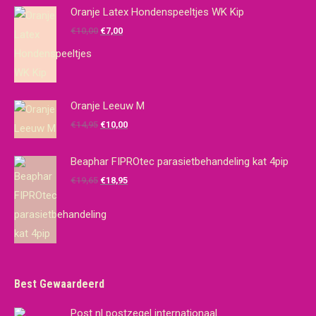
Oranje Latex Hondenspeeltjes WK Kip
Oorspronkelijke
Huidige
€
10,00
€
7,00
prijs
prijs
was:
is:
€10,00.
€7,00.
Oranje Leeuw M
Oorspronkelijke
Huidige
€
14,95
€
10,00
prijs
prijs
was:
is:
Beaphar FIPROtec parasietbehandeling kat 4pip
€14,95.
€10,00.
Oorspronkelijke
Huidige
€
19,65
€
18,95
prijs
prijs
was:
is:
€19,65.
€18,95.
Best Gewaardeerd
Post nl postzegel internationaal