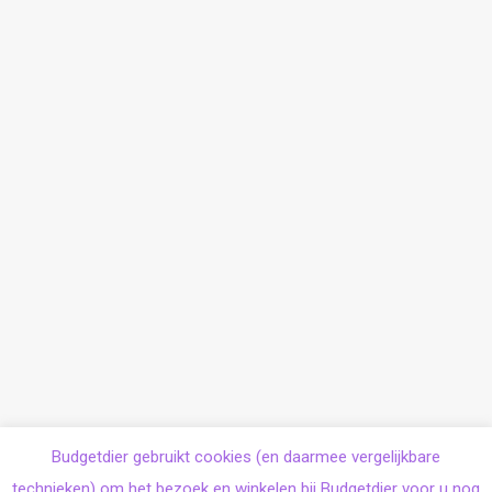
Budgetdier gebruikt cookies (en daarmee vergelijkbare
technieken) om het bezoek en winkelen bij Budgetdier voor u nog