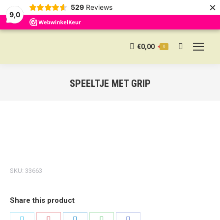
×
529
Reviews
9,0
€
0,00
0
Search:
SPEELTJE MET GRIP
SKU:
33663
Share this product
Share
Share
Share
Share
Share