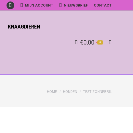
MIJN ACCOUNT
NIEUWSBRIEF
CONTACT
Facebook
KNAAGDIEREN
€
0,00
0
Search:
HOME
HONDEN
TEST ZONNEBRIL