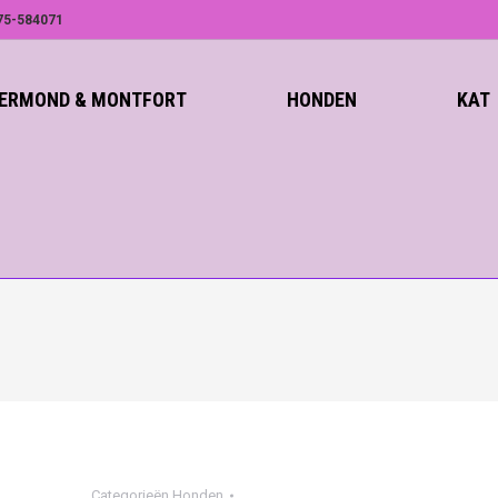
75-584071
ROERMOND & MONTFORT
HONDEN
KAT
Categorieën
Honden