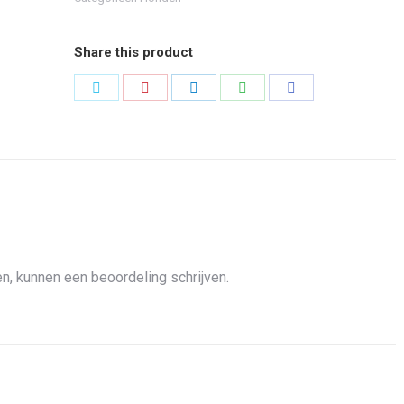
Share this product
Share
Share
Share
Share
Share
on
on
on
on
on
Twitter
Pinterest
LinkedIn
WhatsApp
Facebook
n, kunnen een beoordeling schrijven.