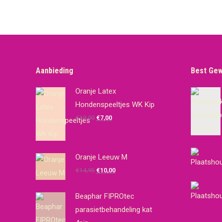
Aanbieding
Best Ge
Oranje Latex
Hondenspeeltjes WK Kip
Oorspronkelijke
Huidige
€
10,00
€
7,00
prijs
prijs
was:
is:
€10,00.
€7,00.
Oranje Leeuw M
Oorspronkelijke
Huidige
€
14,95
€
10,00
prijs
prijs
was:
is:
Beaphar FIPROtec
€14,95.
€10,00.
parasietbehandeling kat