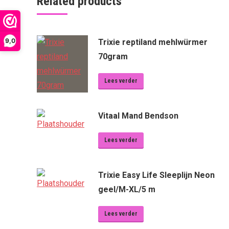
Related products
9,0
Trixie reptiland mehlwürmer
70gram
Lees verder
Vitaal Mand Bendson
Lees verder
Trixie Easy Life Sleeplijn Neon
geel/M-XL/5 m
Lees verder