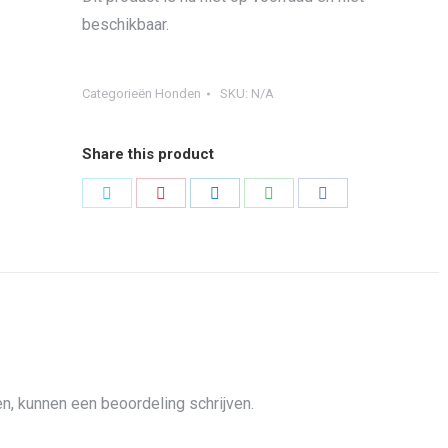
beschikbaar.
Categorieën
Honden
SKU:
N/A
Share this product
Share
Share
Share
Share
Share
on
on
on
on
on
Twitter
Pinterest
LinkedIn
WhatsApp
Facebook
n, kunnen een beoordeling schrijven.