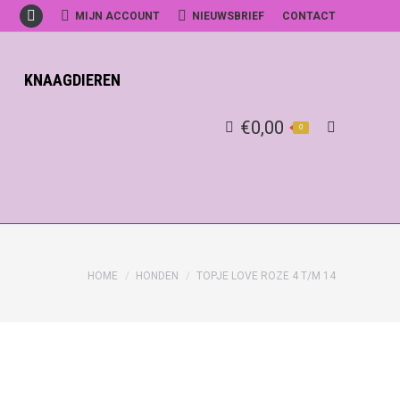
MIJN ACCOUNT
NIEUWSBRIEF
CONTACT
Facebook
KNAAGDIEREN
€
0,00
0
Search:
HOME
HONDEN
TOPJE LOVE ROZE 4 T/M 14