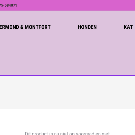
75-584071
ROERMOND & MONTFORT
HONDEN
KAT
Dit product is nu niet op voorraad en niet