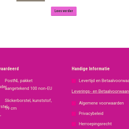
Lees verder
waardeerd
Handige Informatie
PostNL pakket
Levertijd en Betaalvoorwa
aangetekend 100 non-EU
Leverings- en Betaalvoorwaar
Slickerborstel, kunststof,
Algemene voorwaarden
19 cm
Privacybeleid
Herroepingsrecht