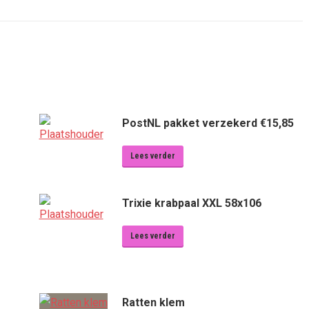
PostNL pakket verzekerd €15,85
Lees verder
Trixie krabpaal XXL 58x106
Lees verder
Ratten klem