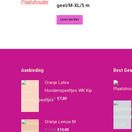
geel/M-XL/5 m
Lees verder
Aanbieding
Best Ge
Oranje Latex
Hondenspeeltjes WK Kip
Oorspronkelijke
Huidige
€
10,00
€
7,00
prijs
prijs
was:
is:
€10,00.
€7,00.
Oranje Leeuw M
Oorspronkelijke
Huidige
€
14,95
€
10,00