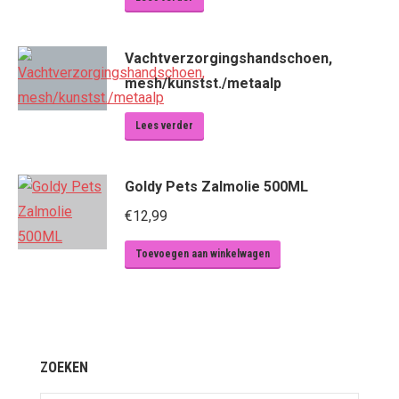
Vachtverzorgingshandschoen,
mesh/kunstst./metaalp
Lees verder
Goldy Pets Zalmolie 500ML
€
12,99
Toevoegen aan winkelwagen
ZOEKEN