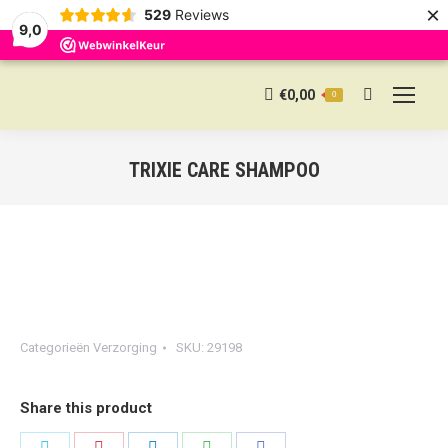
×
529
Reviews
9,0
€
0,00
0
Search:
TRIXIE CARE SHAMPOO
Categorieën
Verzorging
SKU:
29198
Share this product
Share
Share
Share
Share
Share