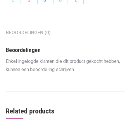
on
on
on
on
on
Twitter
Pinterest
LinkedIn
WhatsApp
Facebook
BEOORDELINGEN (0)
Beoordelingen
Enkel ingelogde klanten die dit product gekocht hebben,
kunnen een beoordeling schrijven.
Related products