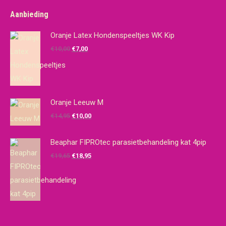
Aanbieding
Oranje Latex Hondenspeeltjes WK Kip
Oorspronkelijke
Huidige
€
10,00
€
7,00
prijs
prijs
was:
is:
€10,00.
€7,00.
Oranje Leeuw M
Oorspronkelijke
Huidige
€
14,95
€
10,00
prijs
prijs
was:
is:
Beaphar FIPROtec parasietbehandeling kat 4pip
€14,95.
€10,00.
Oorspronkelijke
Huidige
€
19,65
€
18,95
prijs
prijs
was:
is:
€19,65.
€18,95.