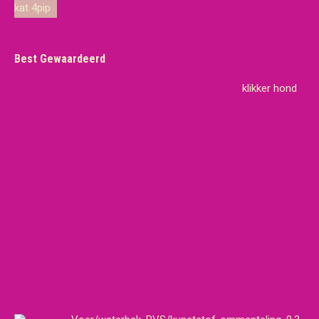
€19,65.
€18,95.
Best Gewaardeerd
klikker hond