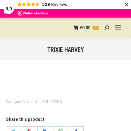
×
529
Reviews
9,0
€
0,00
0
Search:
TRIXIE HARVEY
Categorieën
mand
SKU:
38030
Share this product
Share
Share
Share
Share
Share