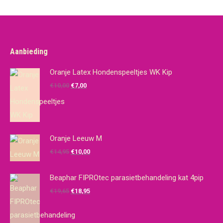
Aanbieding
Oranje Latex Hondenspeeltjes WK Kip
Oorspronkelijke
Huidige
€
10,00
€
7,00
prijs
prijs
was:
is:
€10,00.
€7,00.
Oranje Leeuw M
Oorspronkelijke
Huidige
€
14,95
€
10,00
prijs
prijs
was:
is:
Beaphar FIPROtec parasietbehandeling kat 4pip
€14,95.
€10,00.
Oorspronkelijke
Huidige
€
19,65
€
18,95
prijs
prijs
was:
is: