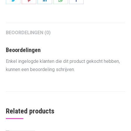
on
on
on
on
on
Twitter
Pinterest
LinkedIn
WhatsApp
Facebook
BEOORDELINGEN (0)
Beoordelingen
Enkel ingelogde klanten die dit product gekocht hebben,
kunnen een beoordeling schrijven.
Related products