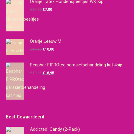
Oranje Latex Hondenspeeltjes WK Kip
Oorspronkelijke
Huidige
€
10,00
€
7,00
prijs
prijs
was:
is:
€10,00.
€7,00.
Oranje Leeuw M
Oorspronkelijke
Huidige
€
14,95
€
10,00
prijs
prijs
was:
is:
Beaphar FIPROtec parasietbehandeling kat 4pip
€14,95.
€10,00.
Oorspronkelijke
Huidige
€
19,65
€
18,95
prijs
prijs
was:
is:
€19,65.
€18,95.
Best Gewaardeerd
Addicted! Candy (2-Pack)