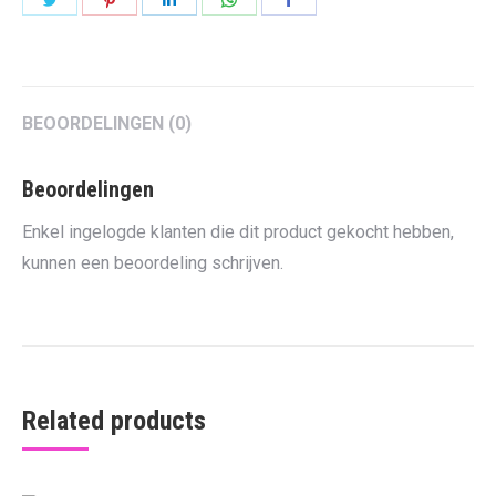
on
on
on
on
on
Twitter
Pinterest
LinkedIn
WhatsApp
Facebook
BEOORDELINGEN (0)
Beoordelingen
Enkel ingelogde klanten die dit product gekocht hebben,
kunnen een beoordeling schrijven.
Related products