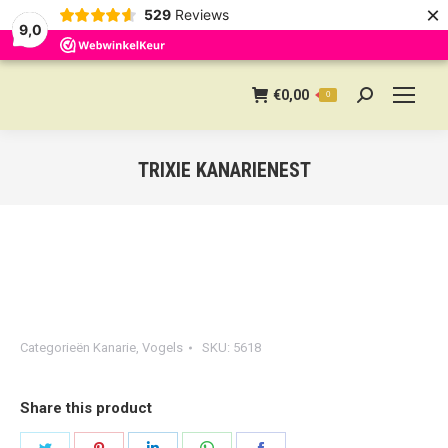
×
529
Reviews
9,0
€
0,00
0
Search:
TRIXIE KANARIENEST
Categorieën
Kanarie
,
Vogels
SKU:
5618
Share this product
Share
Share
Share
Share
Share