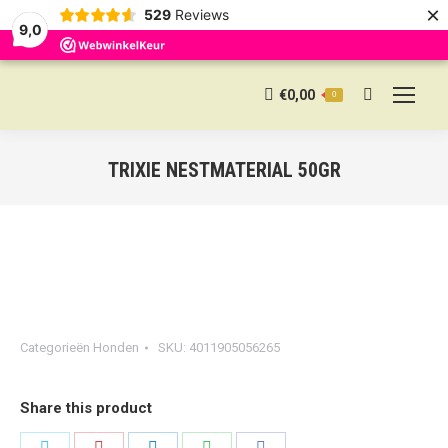
×
529
Reviews
9,0
€
0,00
0
Search:
TRIXIE NESTMATERIAL 50GR
Categorieën
Honden
SKU:
4011905056265
Share this product
Share
Share
Share
Share
Share