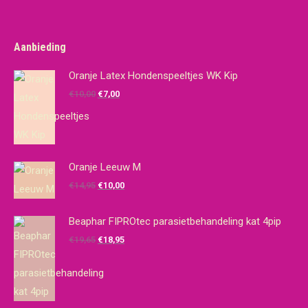
Aanbieding
Oranje Latex Hondenspeeltjes WK Kip
Oorspronkelijke
Huidige
€
10,00
€
7,00
prijs
prijs
was:
is:
€10,00.
€7,00.
Oranje Leeuw M
Oorspronkelijke
Huidige
€
14,95
€
10,00
prijs
prijs
was:
is:
Beaphar FIPROtec parasietbehandeling kat 4pip
€14,95.
€10,00.
Oorspronkelijke
Huidige
€
19,65
€
18,95
prijs
prijs
was:
is:
€19,65.
€18,95.