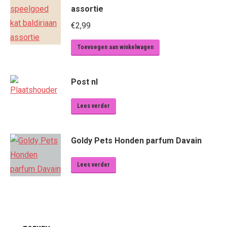
assortie
€
2,99
Toevoegen aan winkelwagen
Post nl
Lees verder
Goldy Pets Honden parfum Davain
Lees verder