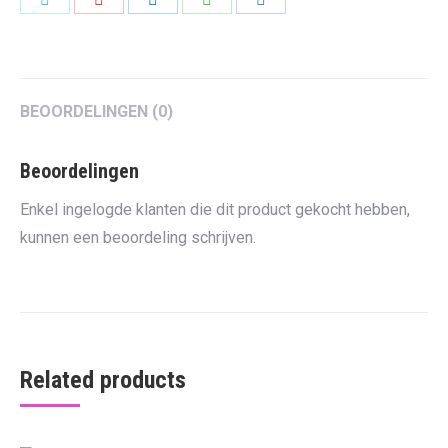
on
on
on
on
on
Twitter
Pinterest
LinkedIn
WhatsApp
Facebook
BEOORDELINGEN (0)
Beoordelingen
Enkel ingelogde klanten die dit product gekocht hebben,
kunnen een beoordeling schrijven.
Related products