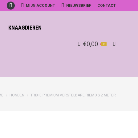
MIJN ACCOUNT
NIEUWSBRIEF
CONTACT
Facebook
KNAAGDIEREN
€
0,00
0
Search:
ME
HONDEN
TRIXIE PREMIUM VERSTELBARE RIEM XS 2 METER