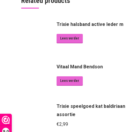
Related products
Trixie halsband active leder m
Lees verder
Vitaal Mand Bendson
Lees verder
Trixie speelgoed kat baldiriaan
assortie
€
2,99
9,0