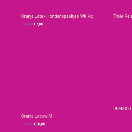
Oranje Latex Hondenspeeltjes WK Kip
Trixie Rel
Oorspronkelijke
Huidige
€
10,00
€
7,00
prijs
prijs
was:
is:
€10,00.
€7,00.
PREMIO Ch
Oranje Leeuw M
Oorspronkelijke
Huidige
€
14,95
€
10,00
prijs
prijs