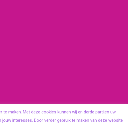
er te maken. Met deze cookies kunnen wij en derde partijen uw
n jouw interesses. Door verder gebruik te maken van deze website
© 2018 budgetdier.nl