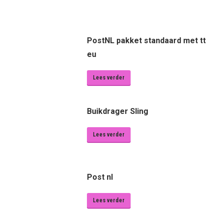
PostNL pakket standaard met tt
eu
Lees verder
Buikdrager Sling
Lees verder
Post nl
Lees verder