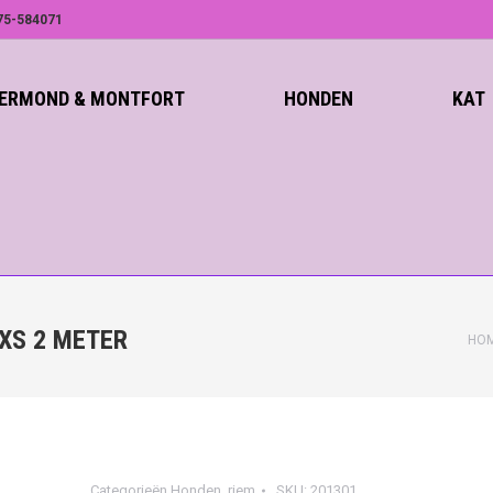
75-584071
ROERMOND & MONTFORT
HONDEN
KAT
XS 2 METER
HO
Categorieën
Honden
,
riem
SKU:
201301