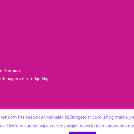
re Premium
tsnippers 6 mm fijn 5kg
eken) om het bezoek en winkelen bij Budgetdier voor u nog makkelijk
en. Hiermee kunnen wij en derde partijen advertenties aanpassen aa