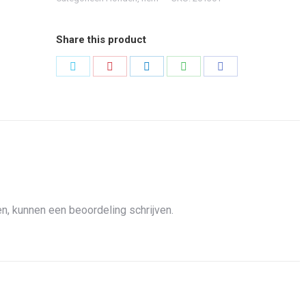
Share this product
Share
Share
Share
Share
Share
on
on
on
on
on
Twitter
Pinterest
LinkedIn
WhatsApp
Facebook
n, kunnen een beoordeling schrijven.