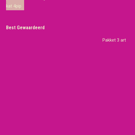
€19,65.
€18,95.
Best Gewaardeerd
Pakket 3 art