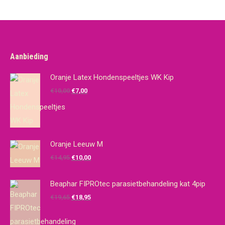
Aanbieding
Oranje Latex Hondenspeeltjes WK Kip
Oorspronkelijke
Huidige
€
10,00
€
7,00
prijs
prijs
was:
is:
€10,00.
€7,00.
Oranje Leeuw M
Oorspronkelijke
Huidige
€
14,95
€
10,00
prijs
prijs
was:
is:
Beaphar FIPROtec parasietbehandeling kat 4pip
€14,95.
€10,00.
Oorspronkelijke
Huidige
€
19,65
€
18,95
prijs
prijs
was:
is: