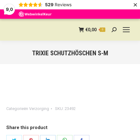
×
529
Reviews
9,0
€
0,00
0
Search:
TRIXIE SCHUTZHÖSCHEN S-M
Categorieën
Verzorging
SKU:
23492
Share this product
Share
Share
Share
Share
Share