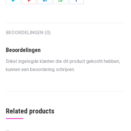
on
on
on
on
on
Twitter
Pinterest
LinkedIn
WhatsApp
Facebook
BEOORDELINGEN (0)
Beoordelingen
Enkel ingelogde klanten die dit product gekocht hebben,
kunnen een beoordeling schrijven.
Related products