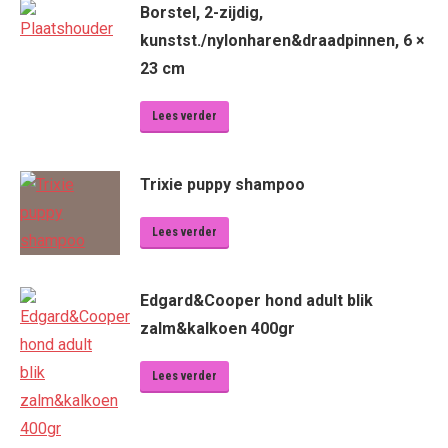
Borstel, 2-zijdig,
kunstst./nylonharen&draadpinnen, 6 ×
23 cm
Lees verder
Trixie puppy shampoo
Lees verder
Edgard&Cooper hond adult blik
zalm&kalkoen 400gr
Lees verder