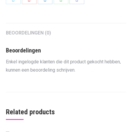
on
on
on
on
on
Twitter
Pinterest
LinkedIn
WhatsApp
Facebook
BEOORDELINGEN (0)
Beoordelingen
Enkel ingelogde klanten die dit product gekocht hebben,
kunnen een beoordeling schrijven.
Related products