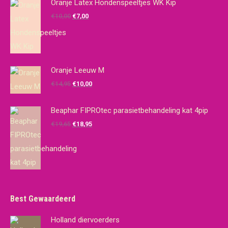
Oranje Latex Hondenspeeltjes WK Kip
Oorspronkelijke
Huidige
€
10,00
€
7,00
prijs
prijs
was:
is:
€10,00.
€7,00.
Oranje Leeuw M
Oorspronkelijke
Huidige
€
14,95
€
10,00
prijs
prijs
was:
is:
Beaphar FIPROtec parasietbehandeling kat 4pip
€14,95.
€10,00.
Oorspronkelijke
Huidige
€
19,65
€
18,95
prijs
prijs
was:
is:
€19,65.
€18,95.
Best Gewaardeerd
Holland diervoerders