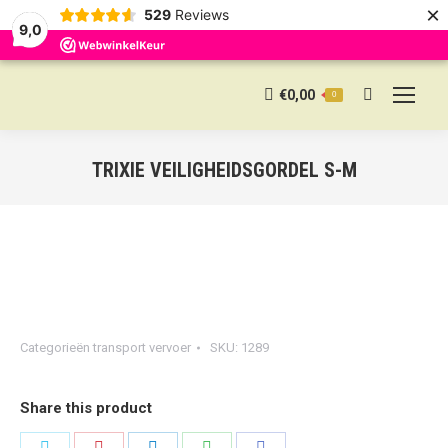
×
529
Reviews
9,0
€
0,00
0
Search:
TRIXIE VEILIGHEIDSGORDEL S-M
Categorieën
transport vervoer
SKU:
1289
Share this product
Share
Share
Share
Share
Share