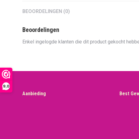
BEOORDELINGEN (0)
Beoordelingen
Enkel ingelogde klanten die dit product gekocht hebbe
9,0
Aanbieding
Best Ge