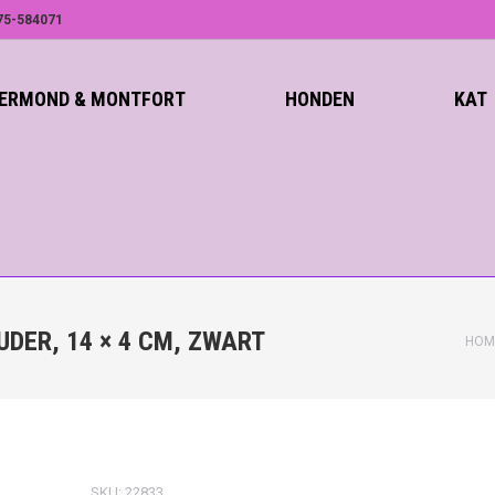
75-584071
ROERMOND & MONTFORT
HONDEN
KAT
DER, 14 × 4 CM, ZWART
HOM
SKU:
22833