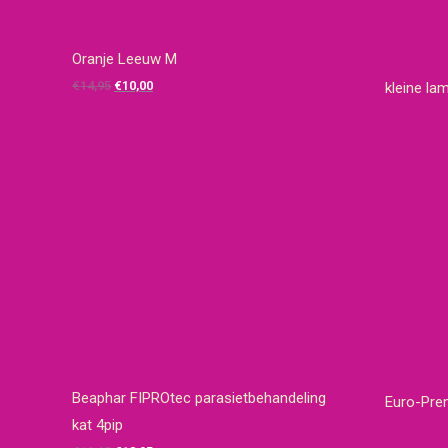
Oranje Leeuw M
Oorspronkelijke
Huidige
€
14,95
€
10,00
kleine la
prijs
prijs
was:
is:
€14,95.
€10,00.
Beaphar FIPROtec parasietbehandeling
Euro-Prem
kat 4pip