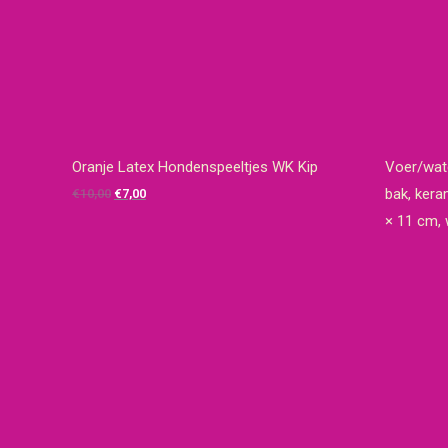
Oranje Latex Hondenspeeltjes WK Kip
Voer/wate
Oorspronkelijke
Huidige
bak, kera
€
10,00
€
7,00
prijs
prijs
× 11 cm, 
was:
is:
€10,00.
€7,00.