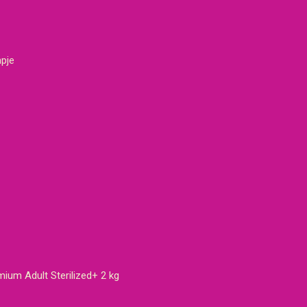
mpje
ium Adult Sterilized+ 2 kg