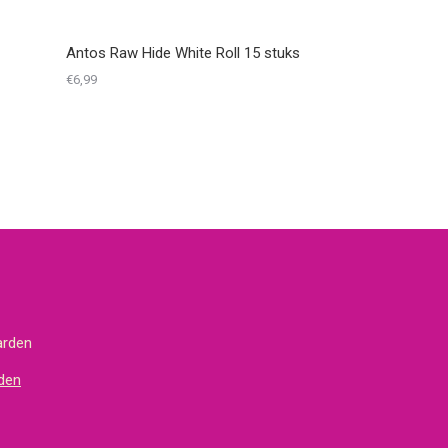
Antos Raw Hide White Roll 15 stuks
€
6,99
arden
den