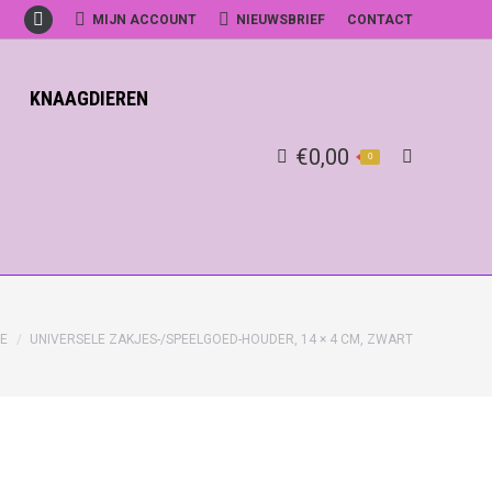
MIJN ACCOUNT
NIEUWSBRIEF
CONTACT
Facebook
KNAAGDIEREN
€
0,00
0
Search:
E
UNIVERSELE ZAKJES-/SPEELGOED-HOUDER, 14 × 4 CM, ZWART