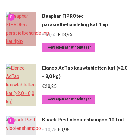
Beaphar FIPROtec
parasietbehandeling kat 4pip
Oorspronkelijke
Huidige
€
19,65
€
18,95
prijs
prijs
Toevoegen aan winkelwagen
was:
is:
€19,65.
€18,95.
Elanco AdTab kauwtabletten kat (>2,0
- 8,0 kg)
€
28,25
Toevoegen aan winkelwagen
Knock Pest vlooienshampoo 100 ml
Oorspronkelijke
Huidige
€
10,75
€
9,95