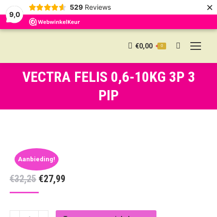
×
529
Reviews
9,0
€
0,00
0
Search:
VECTRA FELIS 0,6-10KG 3P 3
PIP
Aanbieding!
Oorspronkelijke
Huidige
€
32,25
€
27,99
prijs
prijs
was:
is:
VECTRA