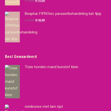
Oorspronkelijke
Huidige
€
14,95
€
10,00
prijs
prijs
was:
is:
Beaphar FIPROtec parasietbehandeling kat 4pip
€14,95.
€10,00.
Oorspronkelijke
Huidige
€
19,65
€
18,95
prijs
prijs
was:
is:
€19,65.
€18,95.
Best Gewaardeerd
Trixie honden mand kunstof klein
minibones met lam rijst