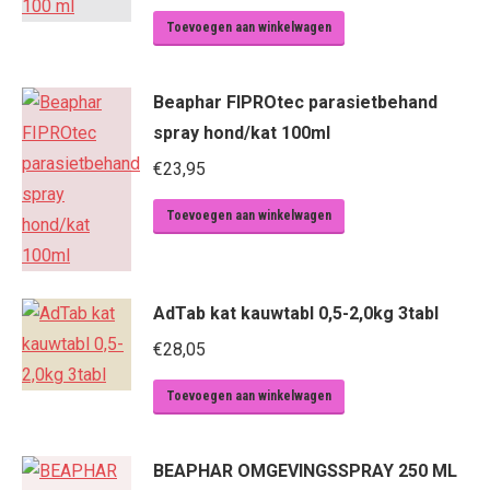
prijs
prijs
Toevoegen aan winkelwagen
was:
is:
€10,75.
€9,95.
Beaphar FIPROtec parasietbehand
spray hond/kat 100ml
€
23,95
Toevoegen aan winkelwagen
AdTab kat kauwtabl 0,5-2,0kg 3tabl
€
28,05
Toevoegen aan winkelwagen
BEAPHAR OMGEVINGSSPRAY 250 ML