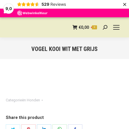
×
529
Reviews
9,0
€
0,00
0
Search:
VOGEL KOOI WIT MET GRIJS
Categorieën
Honden
Share this product
Share
Share
Share
Share
Share