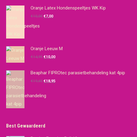
Oranje Latex Hondenspeeltjes WK Kip
Oorspronkelijke
Huidige
€
10,00
€
7,00
prijs
prijs
was:
is:
€10,00.
€7,00.
Oranje Leeuw M
Oorspronkelijke
Huidige
€
14,95
€
10,00
prijs
prijs
was:
is:
Beaphar FIPROtec parasietbehandeling kat 4pip
€14,95.
€10,00.
Oorspronkelijke
Huidige
€
19,65
€
18,95
prijs
prijs
was:
is:
€19,65.
€18,95.
Best Gewaardeerd