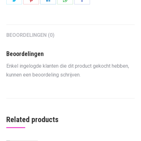
on
on
on
on
on
Twitter
Pinterest
LinkedIn
WhatsApp
Facebook
BEOORDELINGEN (0)
Beoordelingen
Enkel ingelogde klanten die dit product gekocht hebben,
kunnen een beoordeling schrijven.
Related products