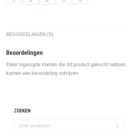
on
on
on
on
on
Twitter
Pinterest
LinkedIn
WhatsApp
Facebook
BEOORDELINGEN (0)
Beoordelingen
Enkel ingelogde klanten die dit product gekocht hebben,
kunnen een beoordeling schrijven.
ZOEKEN