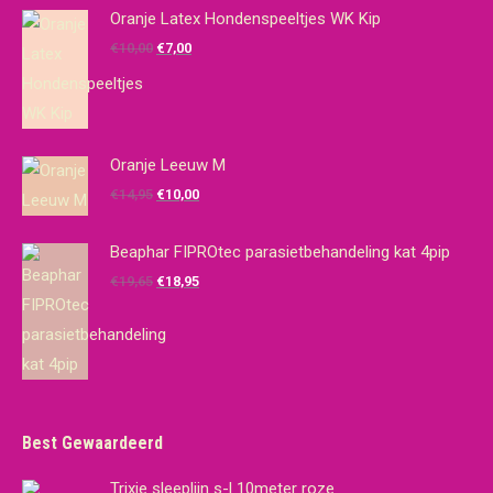
Oranje Latex Hondenspeeltjes WK Kip
Oorspronkelijke
Huidige
€
10,00
€
7,00
prijs
prijs
was:
is:
€10,00.
€7,00.
Oranje Leeuw M
Oorspronkelijke
Huidige
€
14,95
€
10,00
prijs
prijs
was:
is:
Beaphar FIPROtec parasietbehandeling kat 4pip
€14,95.
€10,00.
Oorspronkelijke
Huidige
€
19,65
€
18,95
prijs
prijs
was:
is:
€19,65.
€18,95.
Best Gewaardeerd
Trixie sleeplijn s-l 10meter roze