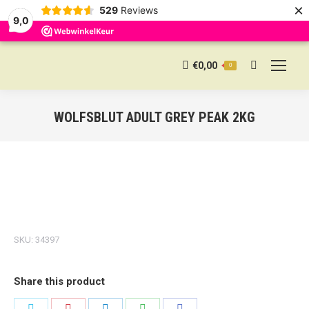
×
529
Reviews
9,0
€
0,00
0
Search:
WOLFSBLUT ADULT GREY PEAK 2KG
SKU:
34397
Share this product
Share
Share
Share
Share
Share