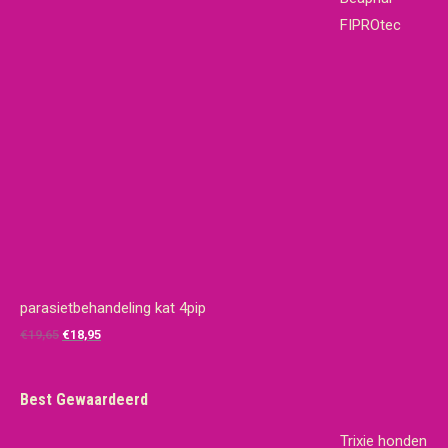
FIPROtec
parasietbehandeling kat 4pip
Oorspronkelijke
Huidige
€
19,65
€
18,95
prijs
prijs
was:
is:
Best Gewaardeerd
€19,65.
€18,95.
Trixie honden