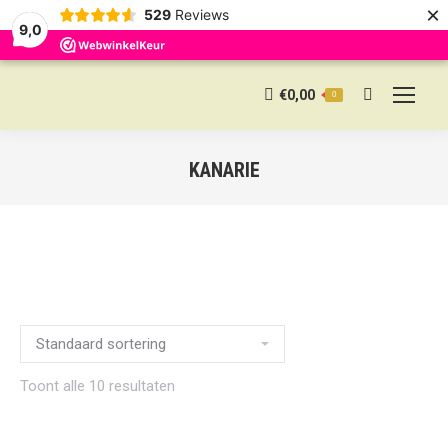
×
529
Reviews
9,0
€
0,00
0
Search:
KANARIE
Toont alle 10 resultaten