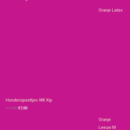
Oranje Latex
Hondenspeeltjes WK Kip
Oorspronkelijke
Huidige
€
10,00
€
7,00
prijs
prijs
Oranje
was:
is:
Leeuw M
€10,00.
€7,00.