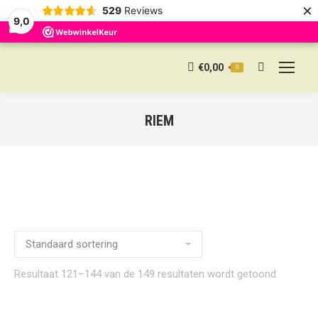
×
529
Reviews
9,0
€
0,00
0
Search:
RIEM
Resultaat 121–144 van de 149 resultaten wordt getoond