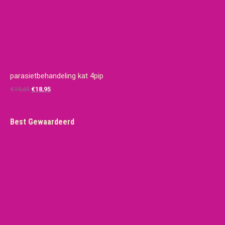
parasietbehandeling kat 4pip
Oorspronkelijke
Huidige
€
19,65
€
18,95
prijs
prijs
was:
is:
Best Gewaardeerd
€19,65.
€18,95.