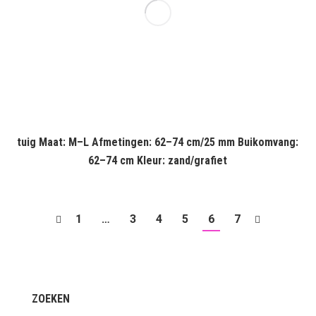
tuig Maat: M–L Afmetingen: 62–74 cm/25 mm Buikomvang:
62–74 cm Kleur: zand/grafiet
1
…
3
4
5
6
7
ZOEKEN