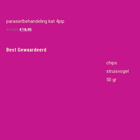
parasietbehandeling kat 4pip
Oorspronkelijke
Huidige
€
19,65
€
18,95
prijs
prijs
was:
is:
Best Gewaardeerd
€19,65.
€18,95.
chips
struisvogel
50 gr