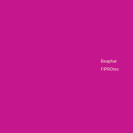
€14,95.
€10,
Beaphar
FIPROtec