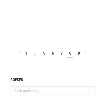
PREMIO Sushi Twisters
1
…
5
6
7
8
9
ZOEKEN