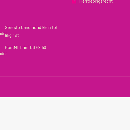
Herroepingsrecht
Seresto band hond klein tot
8kg 1st
PostNL brief btl €3,50