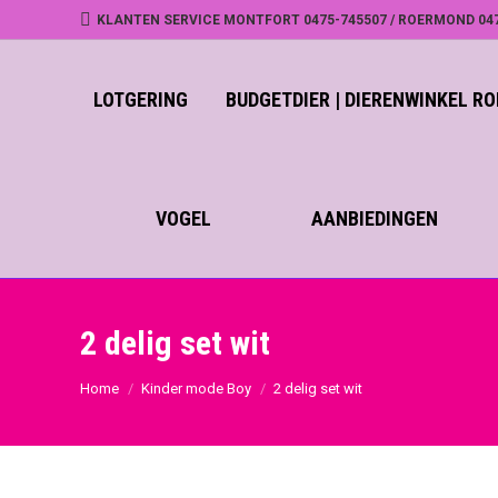
KLANTEN SERVICE MONTFORT 0475-745507 / ROERMOND 04
LOTGERING
BUDGETDIER | DIERENWINKEL 
VOGEL
AANBIEDINGEN
2 delig set wit
Home
Kinder mode Boy
2 delig set wit