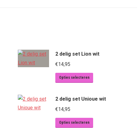
2 delig set Lion wit
€
14,95
Dit
Opties selecteren
product
heeft
2 delig set Unioue wit
meerdere
€
14,95
variaties.
Deze
Dit
Opties selecteren
optie
product
kan
heeft