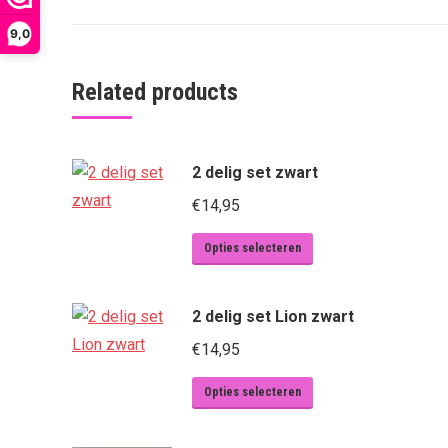
9,0
Related products
2 delig set zwart
€
14,95
Dit
Opties selecteren
product
heeft
2 delig set Lion zwart
meerdere
€
14,95
variaties.
Deze
Dit
Opties selecteren
optie
product
kan
heeft