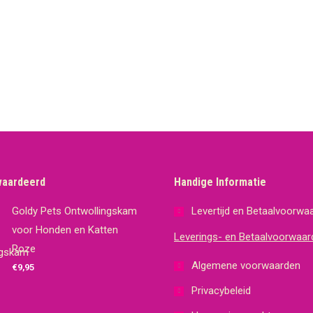
gekozen
meerdere
worden
variaties.
op
Deze
de
optie
productpagina
kan
gekozen
worden
op
de
waardeerd
Handige Informatie
productpagina
Goldy Pets Ontwollingskam
Levertijd en Betaalvoorwa
voor Honden en Katten
Leverings- en Betaalvoorwaar
Roze
Algemene voorwaarden
€
9,95
Privacybeleid