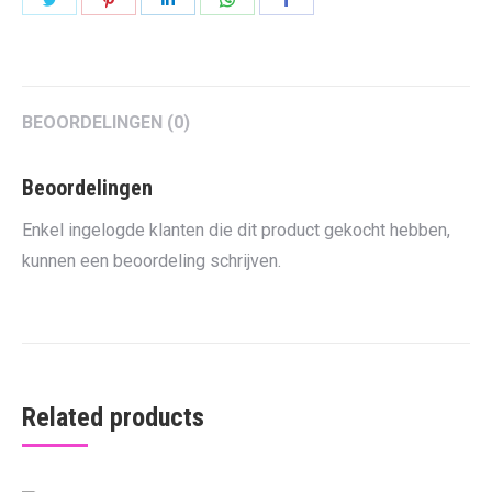
on
on
on
on
on
Twitter
Pinterest
LinkedIn
WhatsApp
Facebook
BEOORDELINGEN (0)
Beoordelingen
Enkel ingelogde klanten die dit product gekocht hebben,
kunnen een beoordeling schrijven.
Related products