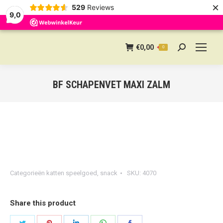
×
529
Reviews
9,0
€
0,00
0
Search:
BF SCHAPENVET MAXI ZALM
Categorieën
katten speelgoed
,
snack
SKU:
4070
Share this product
Share
Share
Share
Share
Share