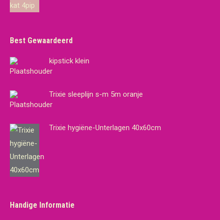
€19,65.
€18,95.
Best Gewaardeerd
kipstick klein
Trixie sleeplijn s-m 5m oranje
Trixie hygiëne-Unterlagen 40x60cm
Handige Informatie