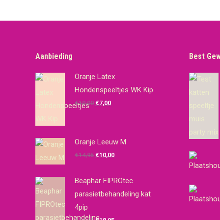
Aanbieding
Best Ge
Oranje Latex
Hondenspeeltjes WK Kip
Oorspronkelijke
Huidige
€
10,00
€
7,00
prijs
prijs
was:
is:
€10,00.
€7,00.
Oranje Leeuw M
Oorspronkelijke
Huidige
€
14,95
€
10,00
prijs
prijs
was:
is:
Beaphar FIPROtec
€14,95.
€10,00.
parasietbehandeling kat
4pip
Oorspronkelijke
Huidige