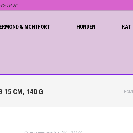
75-584071
ROERMOND & MONTFORT
HONDEN
KAT
Ø 15 CM, 140 G
HOM
Categorieën
snack
SKU:
31177