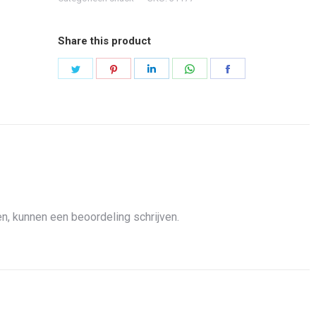
Share this product
Share
Share
Share
Share
Share
on
on
on
on
on
Twitter
Pinterest
LinkedIn
WhatsApp
Facebook
n, kunnen een beoordeling schrijven.