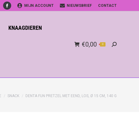
MIJN ACCOUNT
NIEUWSBRIEF
CONTACT
Facebook
KNAAGDIEREN
€
0,00
0
Search:
E
SNACK
DENTA FUN PRETZEL MET EEND, LOS, Ø 15 CM, 140 G