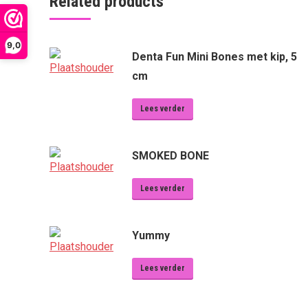
Related products
9,0
Denta Fun Mini Bones met kip, 5
cm
Lees verder
SMOKED BONE
Lees verder
Yummy
Lees verder