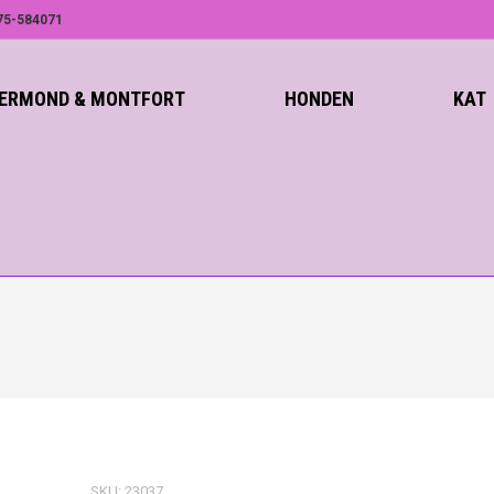
75-584071
ROERMOND & MONTFORT
HONDEN
KAT
SKU:
23037