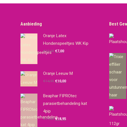
Aanbieding
Best Ge
Oranje Latex
Hondenspeeltjes WK Kip
Oorspronkelijke
Huidige
€
10,00
€
7,00
prijs
prijs
was:
is:
€10,00.
€7,00.
Oranje Leeuw M
Oorspronkelijke
Huidige
€
14,95
€
10,00
prijs
prijs
was:
is:
Beaphar FIPROtec
€14,95.
€10,00.
parasietbehandeling kat
4pip
Oorspronkelijke
Huidige
€
19,65
€
18,95
112gr
prijs
prijs