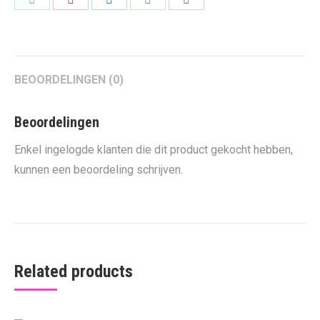
on
on
on
on
on
Twitter
Pinterest
LinkedIn
WhatsApp
Facebook
BEOORDELINGEN (0)
Beoordelingen
Enkel ingelogde klanten die dit product gekocht hebben,
kunnen een beoordeling schrijven.
Related products