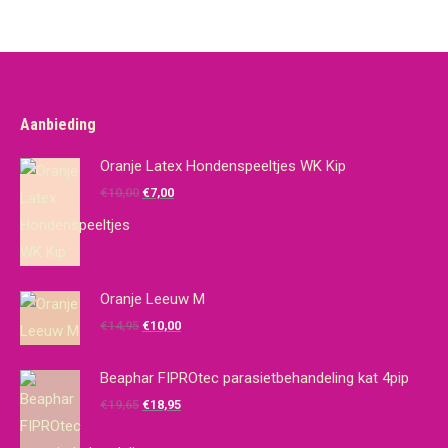
Aanbieding
Oranje Latex Hondenspeeltjes WK Kip
Oorspronkelijke
Huidige
€
10,00
€
7,00
prijs
prijs
was:
is:
€10,00.
€7,00.
Oranje Leeuw M
Oorspronkelijke
Huidige
€
14,95
€
10,00
prijs
prijs
was:
is:
Beaphar FIPROtec parasietbehandeling kat 4pip
€14,95.
€10,00.
Oorspronkelijke
Huidige
€
19,65
€
18,95
prijs
prijs