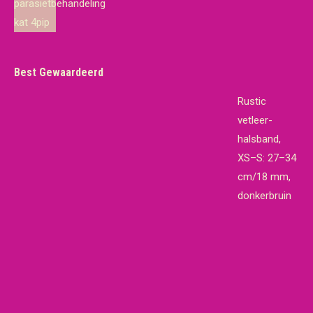
was:
is:
€19,65.
€18,95.
Best Gewaardeerd
Rustic
vetleer-
halsband,
XS–S: 27–34
cm/18 mm,
donkerbruin