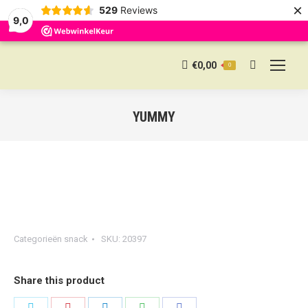
×
529
Reviews
9,0
€
0,00
0
Search:
YUMMY
Categorieën
snack
SKU:
20397
Share this product
Share
Share
Share
Share
Share