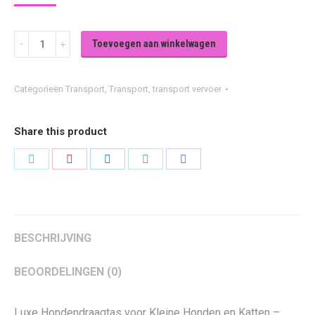
Draagtas
Toevoegen aan winkelwagen
Zwart
/
Categorieën
Transport
,
Transport
,
transport vervoer
grijs
quantity
Share this product
Share
Share
Share
Share
Share
on
on
on
on
on
Twitter
Pinterest
LinkedIn
WhatsApp
Facebook
BESCHRIJVING
BEOORDELINGEN (0)
Luxe Hondendraagtas voor Kleine Honden en Katten –