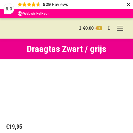
×
529
Reviews
9,0
€
0,00
0
Search:
Draagtas Zwart / grijs
€
19,95