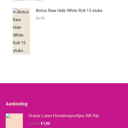
Antos Raw Hide White Roll 15 stuks
€
6,99
Aanbieding
Oranje Latex Hondenspeeltjes WK Kip
Oorspronkelijke
Huidige
€
10,00
€
7,00