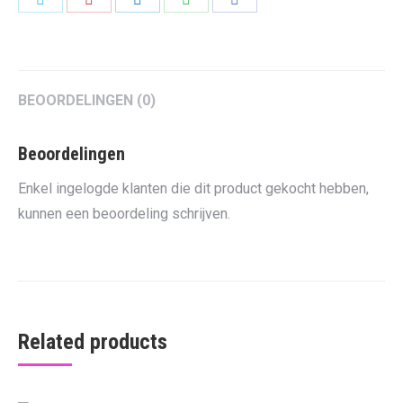
on
on
on
on
on
Twitter
Pinterest
LinkedIn
WhatsApp
Facebook
BEOORDELINGEN (0)
Beoordelingen
Enkel ingelogde klanten die dit product gekocht hebben,
kunnen een beoordeling schrijven.
Related products