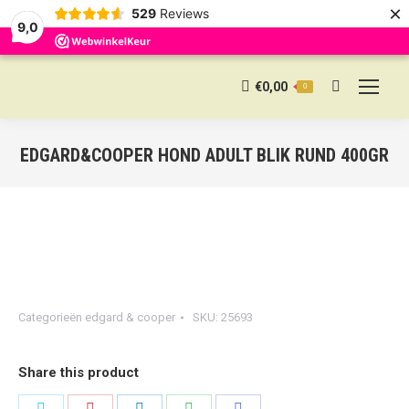
×
529
Reviews
9,0
€
0,00
0
Search:
EDGARD&COOPER HOND ADULT BLIK RUND 400GR
Categorieën
edgard & cooper
SKU:
25693
Share this product
Share
Share
Share
Share
Share