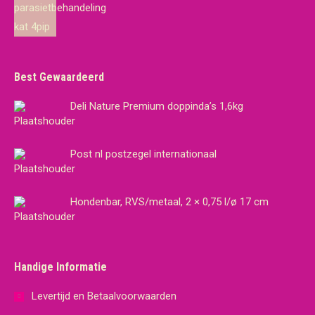
was:
is:
€19,65.
€18,95.
Best Gewaardeerd
Deli Nature Premium doppinda’s 1,6kg
Post nl postzegel internationaal
Hondenbar, RVS/metaal, 2 × 0,75 l/ø 17 cm
Handige Informatie
Levertijd en Betaalvoorwaarden