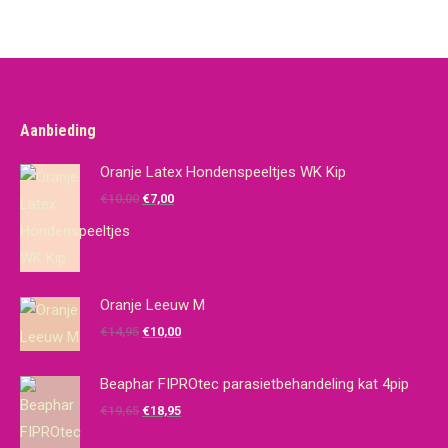
Aanbieding
Oranje Latex Hondenspeeltjes WK Kip
Oorspronkelijke
Huidige
€
10,00
€
7,00
prijs
prijs
was:
is:
€10,00.
€7,00.
Oranje Leeuw M
Oorspronkelijke
Huidige
€
14,95
€
10,00
prijs
prijs
was:
is:
Beaphar FIPROtec parasietbehandeling kat 4pip
€14,95.
€10,00.
Oorspronkelijke
Huidige
€
19,65
€
18,95
prijs
prijs