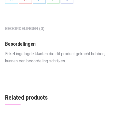
on
on
on
on
on
Twitter
Pinterest
LinkedIn
WhatsApp
Facebook
BEOORDELINGEN (0)
Beoordelingen
Enkel ingelogde klanten die dit product gekocht hebben,
kunnen een beoordeling schrijven.
Related products