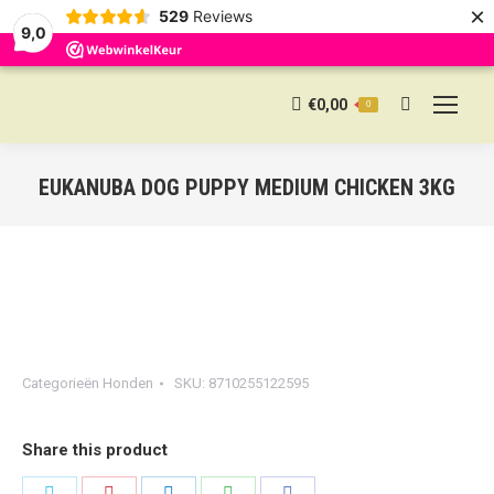
×
529
Reviews
9,0
€
0,00
0
Search:
EUKANUBA DOG PUPPY MEDIUM CHICKEN 3KG
Categorieën
Honden
SKU:
8710255122595
Share this product
Share
Share
Share
Share
Share