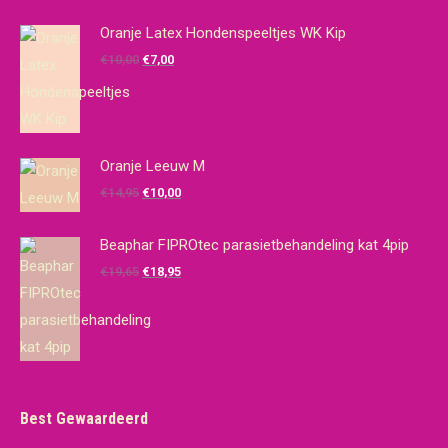
Oranje Latex Hondenspeeltjes WK Kip
Oorspronkelijke
Huidige
€
10,00
€
7,00
prijs
prijs
was:
is:
€10,00.
€7,00.
Oranje Leeuw M
Oorspronkelijke
Huidige
€
14,95
€
10,00
prijs
prijs
was:
is:
Beaphar FIPROtec parasietbehandeling kat 4pip
€14,95.
€10,00.
Oorspronkelijke
Huidige
€
19,65
€
18,95
prijs
prijs
was:
is:
€19,65.
€18,95.
Best Gewaardeerd