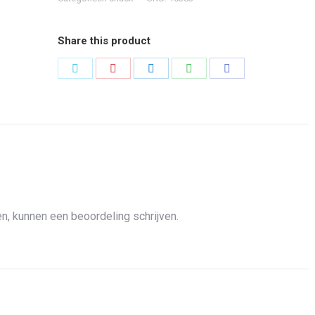
Share this product
Share
Share
Share
Share
Share
on
on
on
on
on
Twitter
Pinterest
LinkedIn
WhatsApp
Facebook
n, kunnen een beoordeling schrijven.