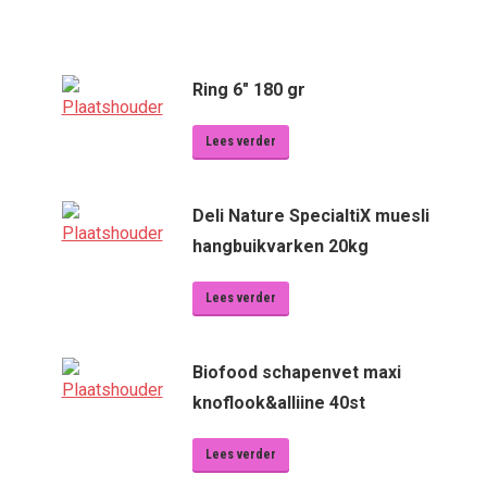
Ring 6" 180 gr
Lees verder
Deli Nature SpecialtiX muesli
hangbuikvarken 20kg
Lees verder
Biofood schapenvet maxi
knoflook&alliine 40st
Lees verder