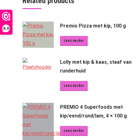
Related products
Premio Pizza met kip, 100 g
9,0
Lees verder
Lolly met kip & kaas, staaf van
runderhuid
Lees verder
PREMIO 4 Superfoods met
kip/eend/rund/lam, 4 × 100 g
Lees verder