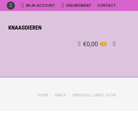
MIJN ACCOUNT
NIEUWSBRIEF
CONTACT
Facebook
KNAAGDIEREN
€
0,00
0
Search:
HOME
SNACK
FARM ROLL LARGE 18 CM