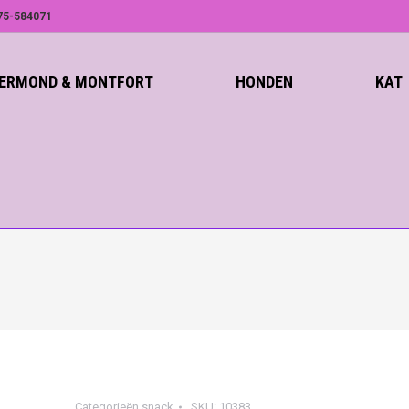
75-584071
ROERMOND & MONTFORT
HONDEN
KAT
Categorieën
snack
SKU:
10383