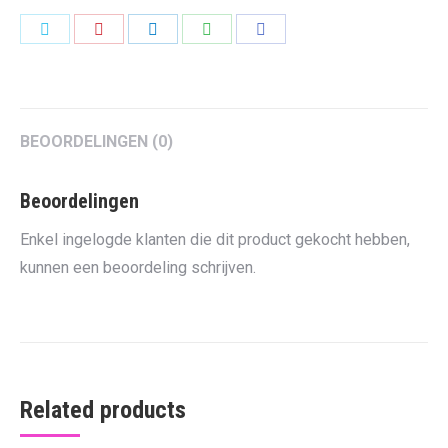
Share
Share
Share
Share
Share
on
on
on
on
on
Twitter
Pinterest
LinkedIn
WhatsApp
Facebook
BEOORDELINGEN (0)
Beoordelingen
Enkel ingelogde klanten die dit product gekocht hebben,
kunnen een beoordeling schrijven.
Related products