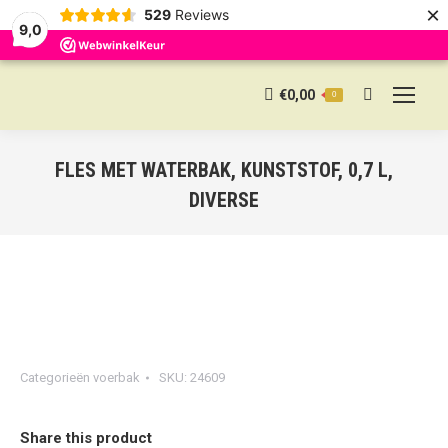
×
529
Reviews
9,0
€
0,00
0
Search:
FLES MET WATERBAK, KUNSTSTOF, 0,7 L,
DIVERSE
Categorieën
voerbak
SKU:
24609
Share this product