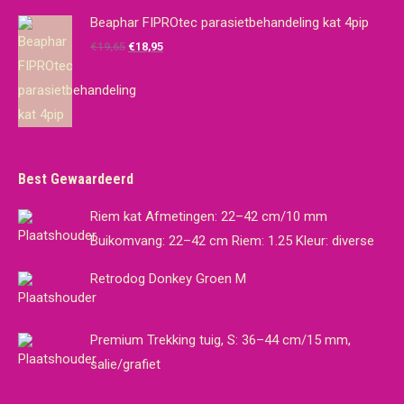
was:
is:
Beaphar FIPROtec parasietbehandeling kat 4pip
€14,95.
€10,00.
Oorspronkelijke
Huidige
€
19,65
€
18,95
prijs
prijs
was:
is:
€19,65.
€18,95.
Best Gewaardeerd
Riem kat Afmetingen: 22–42 cm/10 mm
Buikomvang: 22–42 cm Riem: 1.25 Kleur: diverse
Retrodog Donkey Groen M
Premium Trekking tuig, S: 36–44 cm/15 mm,
salie/grafiet