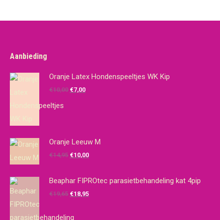
Aanbieding
Oranje Latex Hondenspeeltjes WK Kip
Oorspronkelijke
Huidige
€
10,00
€
7,00
prijs
prijs
was:
is:
€10,00.
€7,00.
Oranje Leeuw M
Oorspronkelijke
Huidige
€
14,95
€
10,00
prijs
prijs
was:
is:
Beaphar FIPROtec parasietbehandeling kat 4pip
€14,95.
€10,00.
Oorspronkelijke
Huidige
€
19,65
€
18,95
prijs
prijs
was:
is: