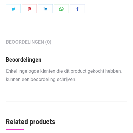
Share
Share
Share
Share
Share
on
on
on
on
on
Twitter
Pinterest
LinkedIn
WhatsApp
Facebook
BEOORDELINGEN (0)
Beoordelingen
Enkel ingelogde klanten die dit product gekocht hebben,
kunnen een beoordeling schrijven.
Related products