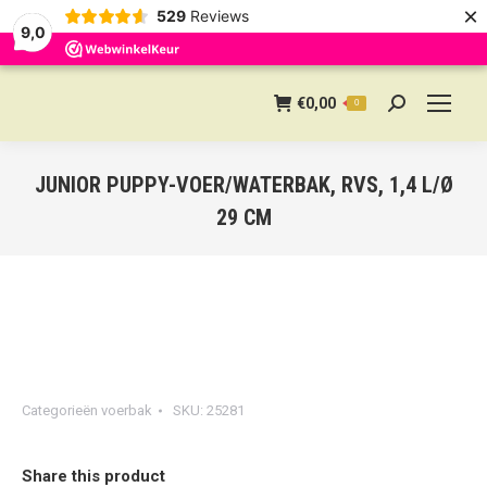
×
529
Reviews
9,0
€
0,00
0
Search:
JUNIOR PUPPY-VOER/WATERBAK, RVS, 1,4 L/Ø
29 CM
Categorieën
voerbak
SKU:
25281
Share this product