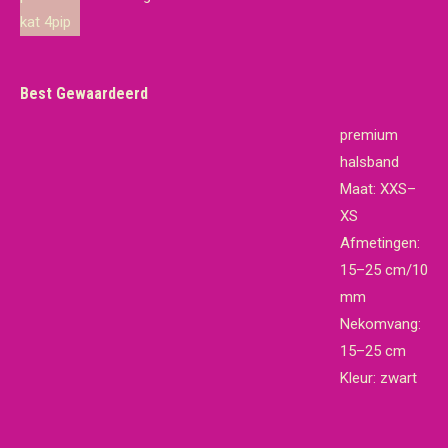
€19,65.
€18,95.
Best Gewaardeerd
premium
halsband
Maat: XXS–
XS
Afmetingen:
15–25 cm/10
mm
Nekomvang:
15–25 cm
Kleur: zwart