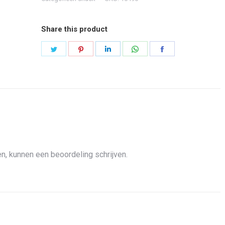
Share this product
Share
Share
Share
Share
Share
on
on
on
on
on
Twitter
Pinterest
LinkedIn
WhatsApp
Facebook
n, kunnen een beoordeling schrijven.