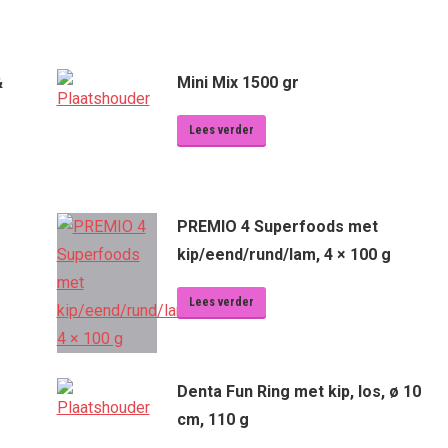
&
Mini Mix 1500 gr
Lees verder
PREMIO 4 Superfoods met
kip/eend/rund/lam, 4 × 100 g
Lees verder
Denta Fun Ring met kip, los, ø 10
cm, 110 g