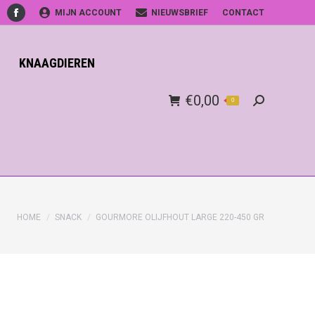
MIJN ACCOUNT
NIEUWSBRIEF
CONTACT
Facebook
KNAAGDIEREN
€
0,00
0
Search:
HOME
SNACK
GOURMORE OLIJFHOUT LARGE 220-450 GR