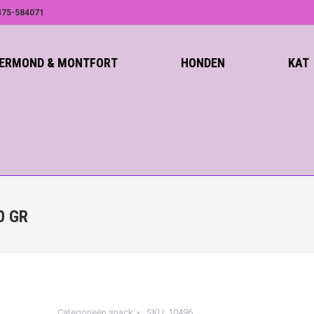
75-584071
ROERMOND & MONTFORT
HONDEN
KAT
0 GR
Categorieën
snack
SKU:
10496