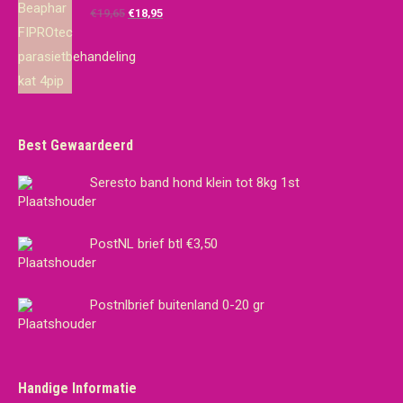
€14,95.
€10,00.
Oorspronkelijke
Huidige
€
19,65
€
18,95
prijs
prijs
was:
is:
€19,65.
€18,95.
Best Gewaardeerd
Seresto band hond klein tot 8kg 1st
PostNL brief btl €3,50
Postnlbrief buitenland 0-20 gr
Handige Informatie