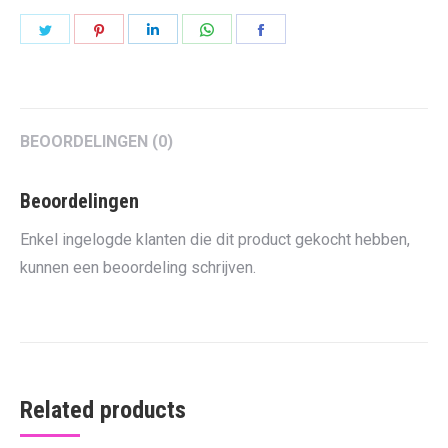
Share
Share
Share
Share
Share
on
on
on
on
on
Twitter
Pinterest
LinkedIn
WhatsApp
Facebook
BEOORDELINGEN (0)
Beoordelingen
Enkel ingelogde klanten die dit product gekocht hebben,
kunnen een beoordeling schrijven.
Related products