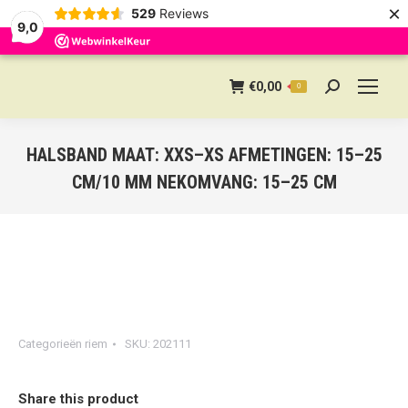
×
529
Reviews
9,0
€
0,00
0
Search:
HALSBAND MAAT: XXS–XS AFMETINGEN: 15–25
CM/10 MM NEKOMVANG: 15–25 CM
Categorieën
riem
SKU:
202111
Share this product