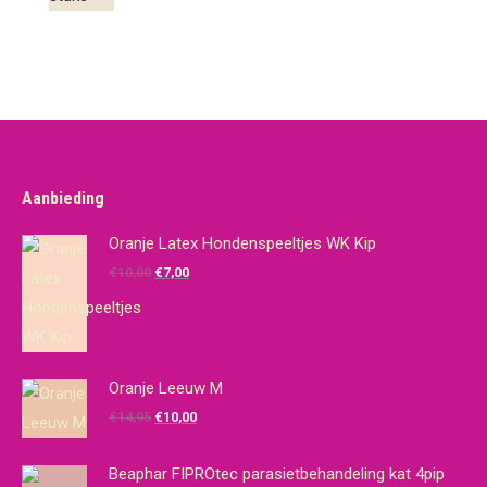
Aanbieding
Oranje Latex Hondenspeeltjes WK Kip
Oorspronkelijke
Huidige
€
10,00
€
7,00
prijs
prijs
was:
is:
€10,00.
€7,00.
Oranje Leeuw M
Oorspronkelijke
Huidige
€
14,95
€
10,00
prijs
prijs
was:
is:
Beaphar FIPROtec parasietbehandeling kat 4pip