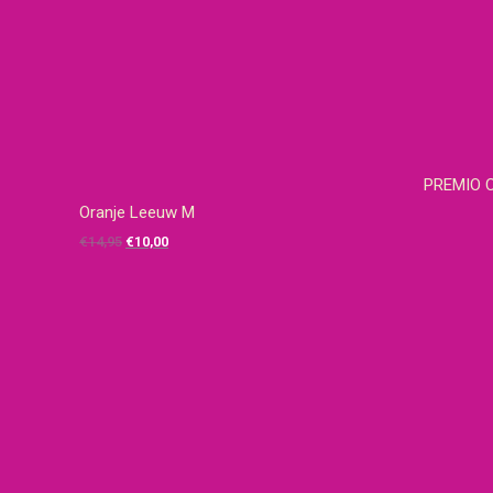
PREMIO C
Oranje Leeuw M
Oorspronkelijke
Huidige
€
14,95
€
10,00
prijs
prijs
was:
is:
€14,95.
€10,00.