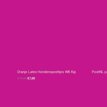
Oranje Latex Hondenspeeltjes WK Kip
PostNL p
Oorspronkelijke
Huidige
€
10,00
€
7,00
prijs
prijs
was:
is:
€10,00.
€7,00.