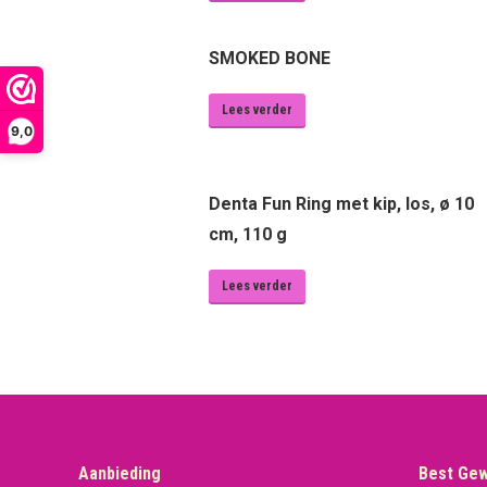
SMOKED BONE
Lees verder
9,0
Denta Fun Ring met kip, los, ø 10
cm, 110 g
Lees verder
Aanbieding
Best Ge