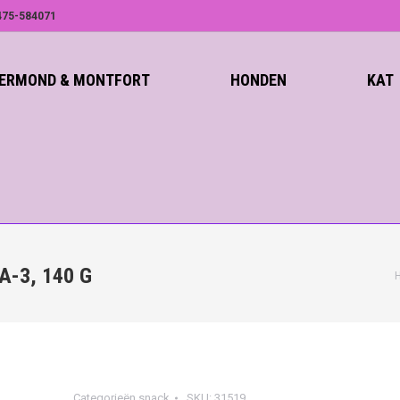
75-584071
ROERMOND & MONTFORT
HONDEN
KAT
-3, 140 G
Categorieën
snack
SKU:
31519