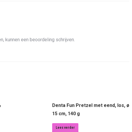
n, kunnen een beoordeling schrijven.
&
Denta Fun Pretzel met eend, los, ø
15 cm, 140 g
Lees verder