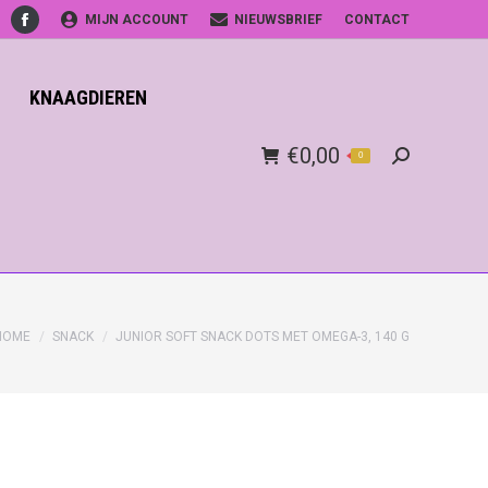
MIJN ACCOUNT
NIEUWSBRIEF
CONTACT
Facebook
KNAAGDIEREN
€
0,00
0
Search:
HOME
SNACK
JUNIOR SOFT SNACK DOTS MET OMEGA-3, 140 G