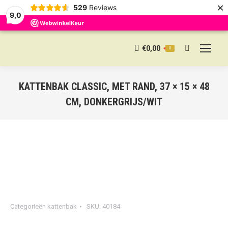
×
529
Reviews
9,0
€
0,00
0
Search:
KATTENBAK CLASSIC, MET RAND, 37 × 15 × 48
CM, DONKERGRIJS/WIT
Categorieën
kattenbak
SKU:
40184