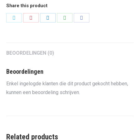
Share this product
Share
Share
Share
Share
Share
on
on
on
on
on
Twitter
Pinterest
LinkedIn
WhatsApp
Facebook
BEOORDELINGEN (0)
Beoordelingen
Enkel ingelogde klanten die dit product gekocht hebben,
kunnen een beoordeling schrijven.
Related products