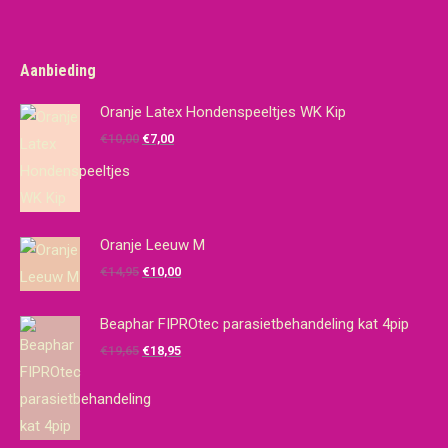
Aanbieding
Oranje Latex Hondenspeeltjes WK Kip
Oorspronkelijke
Huidige
€
10,00
€
7,00
prijs
prijs
was:
is:
€10,00.
€7,00.
Oranje Leeuw M
Oorspronkelijke
Huidige
€
14,95
€
10,00
prijs
prijs
was:
is:
Beaphar FIPROtec parasietbehandeling kat 4pip
€14,95.
€10,00.
Oorspronkelijke
Huidige
€
19,65
€
18,95
prijs
prijs
was:
is:
€19,65.
€18,95.