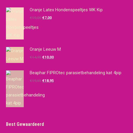
Oranje Latex Hondenspeeltjes WK Kip
Oorspronkelijke
Huidige
€
10,00
€
7,00
prijs
prijs
was:
is:
€10,00.
€7,00.
Oranje Leeuw M
Oorspronkelijke
Huidige
€
14,95
€
10,00
prijs
prijs
was:
is:
Beaphar FIPROtec parasietbehandeling kat 4pip
€14,95.
€10,00.
Oorspronkelijke
Huidige
€
19,65
€
18,95
prijs
prijs
was:
is:
€19,65.
€18,95.
Best Gewaardeerd