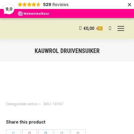
×
529
Reviews
9,0
€
0,00
0
Search:
KAUWROL DRUIVENSUIKER
Categorieën
antos
SKU:
10167
Share this product
Share
Share
Share
Share
Share