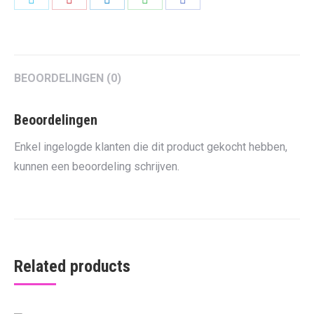
on
on
on
on
on
Twitter
Pinterest
LinkedIn
WhatsApp
Facebook
BEOORDELINGEN (0)
Beoordelingen
Enkel ingelogde klanten die dit product gekocht hebben,
kunnen een beoordeling schrijven.
Related products