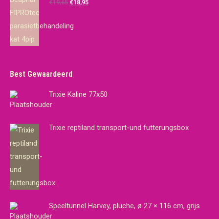
Oorspronkelijke
Huidige
€
19,65
€
18,95
prijs
prijs
was:
is:
€19,65.
€18,95.
Best Gewaardeerd
Trixie Kaline 77x50
Trixie reptiland transport-und futterungsbox
Speeltunnel Harvey, pluche, ø 27 × 116 cm, grijs