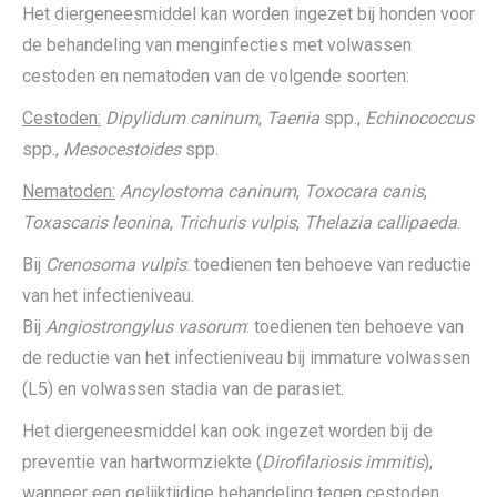
Het diergeneesmiddel kan worden ingezet bij honden voor
de behandeling van menginfecties met volwassen
cestoden en nematoden van de volgende soorten:
Cestoden:
Dipylidum caninum
,
Taenia
spp.,
Echinococcus
spp.,
Mesocestoides
spp.
Nematoden:
Ancylostoma caninum
,
Toxocara canis
,
Toxascaris leonina
,
Trichuris vulpis
,
Thelazia callipaeda
.
Bij
Crenosoma vulpis
: toedienen ten behoeve van reductie
van het infectieniveau.
Bij
Angiostrongylus vasorum
: toedienen ten behoeve van
de reductie van het infectieniveau bij immature volwassen
(L5) en volwassen stadia van de parasiet.
Het diergeneesmiddel kan ook ingezet worden bij de
preventie van hartwormziekte (
Dirofilariosis immitis
),
wanneer een gelijktijdige behandeling tegen cestoden