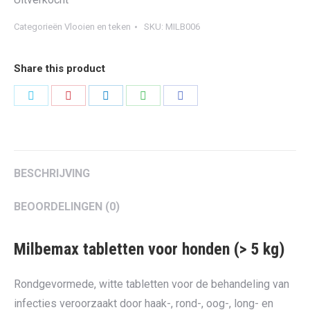
Categorieën
Vlooien en teken
SKU:
MILB006
Share this product
Share
Share
Share
Share
Share
on
on
on
on
on
Twitter
Pinterest
LinkedIn
WhatsApp
Facebook
BESCHRIJVING
BEOORDELINGEN (0)
Milbemax tabletten voor honden (> 5 kg)
Rondgevormede, witte tabletten voor de behandeling van
infecties veroorzaakt door haak-, rond-, oog-, long- en