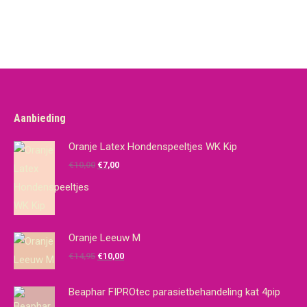
Aanbieding
Oranje Latex Hondenspeeltjes WK Kip
Oorspronkelijke
Huidige
€
10,00
€
7,00
prijs
prijs
was:
is:
€10,00.
€7,00.
Oranje Leeuw M
Oorspronkelijke
Huidige
€
14,95
€
10,00
prijs
prijs
was:
is:
Beaphar FIPROtec parasietbehandeling kat 4pip
€14,95.
€10,00.