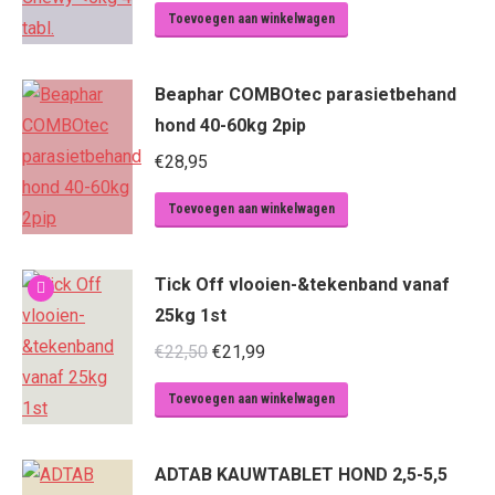
Toevoegen aan winkelwagen
Beaphar COMBOtec parasietbehand
hond 40-60kg 2pip
€
28,95
Toevoegen aan winkelwagen
Tick Off vlooien-&tekenband vanaf
25kg 1st
Oorspronkelijke
Huidige
€
22,50
€
21,99
prijs
prijs
Toevoegen aan winkelwagen
was:
is:
€22,50.
€21,99.
ADTAB KAUWTABLET HOND 2,5-5,5