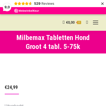
×
529
Reviews
9,0
€
0,00
0
Search:
Milbemax Tabletten Hond
Groot 4 tabl. 5-75k
€
24,99
Uitverkocht