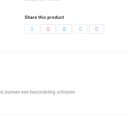
Share this product
Share
Share
Share
Share
Share
on
on
on
on
on
Twitter
Pinterest
LinkedIn
WhatsApp
Facebook
n, kunnen een beoordeling schrijven.