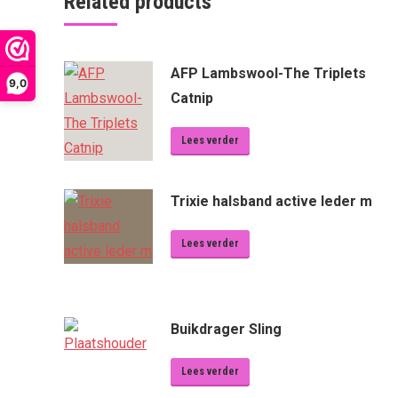
Related products
AFP Lambswool-The Triplets
9,0
Catnip
Lees verder
Trixie halsband active leder m
Lees verder
Buikdrager Sling
Lees verder