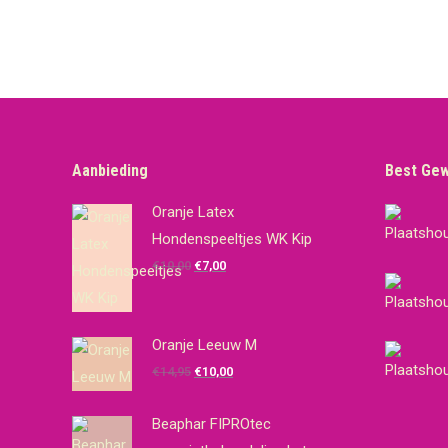
Aanbieding
Best Ge
Oranje Latex
Hondenspeeltjes WK Kip
Oorspronkelijke
Huidige
€
10,00
€
7,00
prijs
prijs
was:
is:
€10,00.
€7,00.
Oranje Leeuw M
Oorspronkelijke
Huidige
€
14,95
€
10,00
prijs
prijs
was:
is:
Beaphar FIPROtec
€14,95.
€10,00.