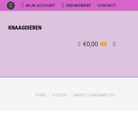
MIJN ACCOUNT
NIEUWSBRIEF
CONTACT
Facebook
KNAAGDIEREN
€
0,00
0
Search:
HOME
HONDEN
PAKKET STANDAARD BTL