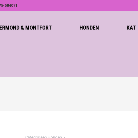
75-584071
ROERMOND & MONTFORT
HONDEN
KAT
Categorieën
Honden