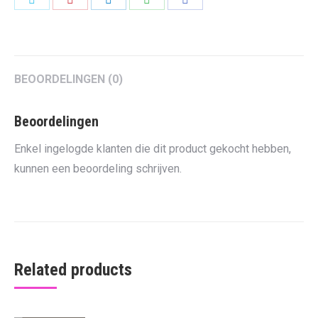
on
on
on
on
on
Twitter
Pinterest
LinkedIn
WhatsApp
Facebook
BEOORDELINGEN (0)
Beoordelingen
Enkel ingelogde klanten die dit product gekocht hebben,
kunnen een beoordeling schrijven.
Related products