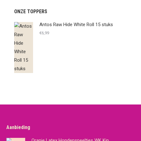
ONZE TOPPERS
Antos Raw Hide White Roll 15 stuks
€
6,99
Aanbieding
Oranje Latex Hondenspeeltjes WK Kip