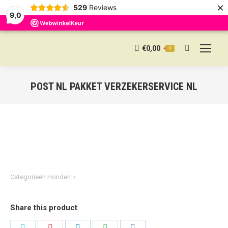
×
529
Reviews
9,0
€
0,00
0
Search:
POST NL PAKKET VERZEKERSERVICE NL
Categorieën
Honden
Share this product
Share
Share
Share
Share
Share