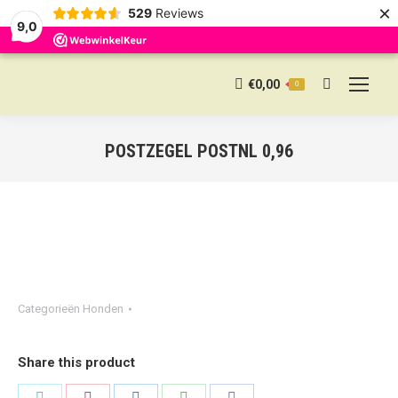
×
529
Reviews
9,0
€
0,00
0
Search:
POSTZEGEL POSTNL 0,96
Categorieën
Honden
Share this product
Share
Share
Share
Share
Share