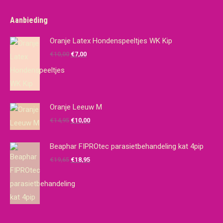
Aanbieding
Oranje Latex Hondenspeeltjes WK Kip
Oorspronkelijke
Huidige
€
10,00
€
7,00
prijs
prijs
was:
is:
€10,00.
€7,00.
Oranje Leeuw M
Oorspronkelijke
Huidige
€
14,95
€
10,00
prijs
prijs
was:
is:
Beaphar FIPROtec parasietbehandeling kat 4pip
€14,95.
€10,00.
Oorspronkelijke
Huidige
€
19,65
€
18,95
prijs
prijs
was:
is:
€19,65.
€18,95.