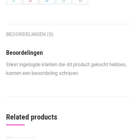
on
on
on
on
on
Twitter
Pinterest
LinkedIn
WhatsApp
Facebook
BEOORDELINGEN (0)
Beoordelingen
Enkel ingelogde klanten die dit product gekocht hebben,
kunnen een beoordeling schrijven.
Related products