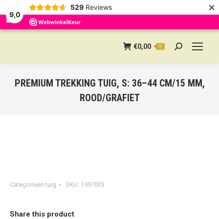
×
529
Reviews
9,0
€
0,00
0
Search:
PREMIUM TREKKING TUIG, S: 36–44 CM/15 MM,
ROOD/GRAFIET
Categorieën
tuig
SKU:
1997003
Share this product