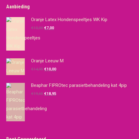
Aanbieding
Oranje Latex Hondenspeeltjes WK Kip
Oorspronkelijke
Huidige
€
10,00
€
7,00
prijs
prijs
was:
is:
€10,00.
€7,00.
Oranje Leeuw M
Oorspronkelijke
Huidige
€
14,95
€
10,00
prijs
prijs
was:
is:
Beaphar FIPROtec parasietbehandeling kat 4pip
€14,95.
€10,00.
Oorspronkelijke
Huidige
€
19,65
€
18,95
prijs
prijs
was:
is:
€19,65.
€18,95.