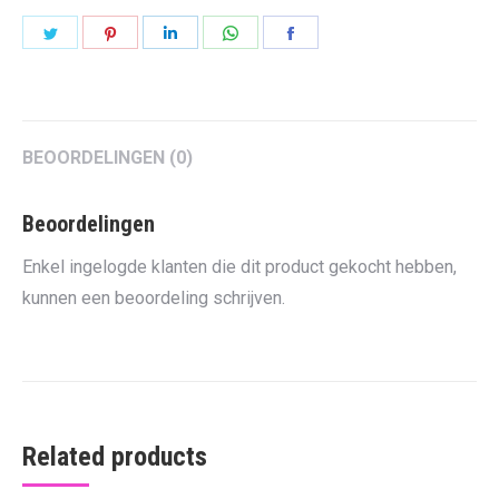
Share
Share
Share
Share
Share
on
on
on
on
on
Twitter
Pinterest
LinkedIn
WhatsApp
Facebook
BEOORDELINGEN (0)
Beoordelingen
Enkel ingelogde klanten die dit product gekocht hebben,
kunnen een beoordeling schrijven.
Related products